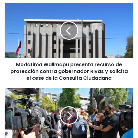
M
o
d
a
t
i
m
a
W
Modatima Wallmapu presenta recurso de
a
protección contra gobernador Rivas y solicita
l
l
el cese de la Consulta Ciudadana
m
a
L
p
a
u
n
p
z
r
a
e
n
s
P
e
l