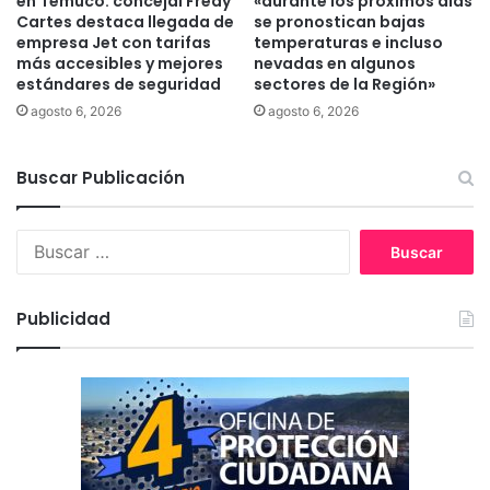
en Temuco: concejal Fredy
«durante los próximos días
ó
Cartes destaca llegada de
se pronostican bajas
y
n
empresa Jet con tarifas
temperaturas e incluso
s
S
más accesibles y mejores
nevadas en algunos
o
í
estándares de seguridad
sectores de la Región»
l
a
agosto 6, 2026
agosto 6, 2026
i
l
c
a
i
e
Buscar Publicación
t
x
a
t
e
e
B
l
n
u
c
s
s
e
i
c
Publicidad
s
ó
a
e
n
r
d
d
:
e
e
l
l
a
E
C
s
o
t