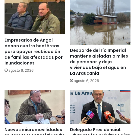
n
l
c
l
o
a
n
m
t
a
r
r
Empresarios de Angol
a
a
donan cuatro hectáreas
g
v
Desborde del río Imperial
para apoyar reubicación
o
o
mantiene aisladas a miles
de familias afectadas por
b
t
de personas y deja
inundaciones
e
a
viviendas bajo el agua en
agosto 6, 2026
r
r
La Araucanía
n
p
agosto 6, 2026
a
o
d
r
o
l
r
a
R
o
i
p
v
c
a
i
Nuevas micromovilidades
Delegado Presidencial:
s