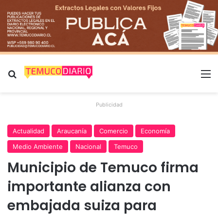
Buscar por
M
Publicidad
Actualidad
Araucanía
Comercio
Economía
Medio Ambiente
Nacional
Temuco
Municipio de Temuco firma
importante alianza con
embajada suiza para