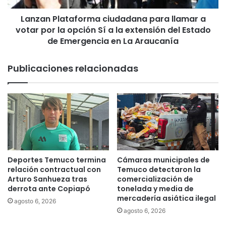
n
a
t
Lanzan Plataforma ciudadana para llamar a
t
a
votar por la opción Sí a la extensión del Estado
a
r
f
de Emergencia en La Araucanía
e
o
c
r
Publicaciones relacionadas
u
m
r
a
s
c
o
i
d
u
e
d
p
a
r
d
o
a
Deportes Temuco termina
Cámaras municipales de
t
n
relación contractual con
Temuco detectaron la
e
a
Arturo Sanhueza tras
comercialización de
c
p
derrota ante Copiapó
tonelada y media de
c
mercadería asiática ilegal
a
agosto 6, 2026
i
r
agosto 6, 2026
ó
a