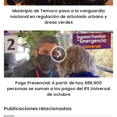
o
Municipio de Temuco pasa a la vanguardia
d
nacional en regulación de arbolado urbano y
e
T
áreas verdes
e
m
P
u
a
c
g
o
o
p
P
a
r
s
e
a
s
a
e
l
Pago Presencial: A partir de hoy 686.900
n
a
personas se suman a los pagos del IFE Universal
c
v
i
de octubre
a
a
n
l
Publicaciones relacionadas
g
:
u
A