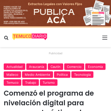
Buscar por
M
Publicidad
Actualidad
Araucanía
Cautín
Comercio
Economía
Malleco
Medio Ambiente
Política
Tecnología
Temuco
Trabajo
Turismo
Comenzó el programa de
nivelación digital para