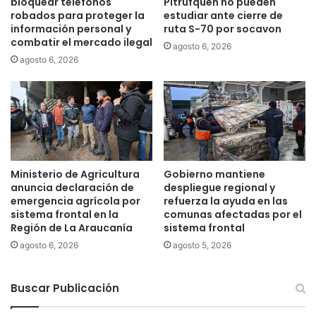
bloquear teléfonos
Pitrufquen no pueden
c
s
robados para proteger la
estudiar ante cierre de
i
o
información personal y
ruta S-70 por socavon
ó
n
combatir el mercado ilegal
agosto 6, 2026
n
a
agosto 6, 2026
d
s
e
s
a
e
r
s
b
u
o
m
l
a
a
n
Ministerio de Agricultura
Gobierno mantiene
d
a
anuncia declaración de
despliegue regional y
o
l
emergencia agrícola por
refuerza la ayuda en las
u
o
sistema frontal en la
comunas afectadas por el
r
Región de La Araucanía
sistema frontal
s
b
p
agosto 6, 2026
agosto 5, 2026
a
a
n
g
o
Buscar Publicación
o
y
s
á