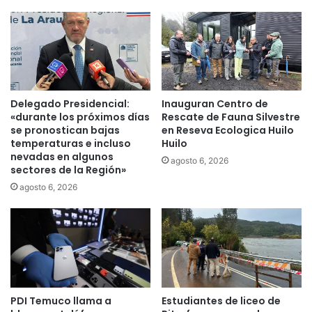
a
p
r
a
d
r
i
t
a
i
n
r
a
d
Delegado Presidencial:
Inauguran Centro de
c
e
«durante los próximos días
Rescate de Fauna Silvestre
i
h
se pronostican bajas
en Reseva Ecologica Huilo
o
o
temperaturas e incluso
Huilo
n
nevadas en algunos
y
agosto 6, 2026
sectores de la Región»
a
6
l
8
agosto 6, 2026
e
6
n
.
r
9
e
0
g
0
u
p
l
e
PDI Temuco llama a
Estudiantes de liceo de
a
r