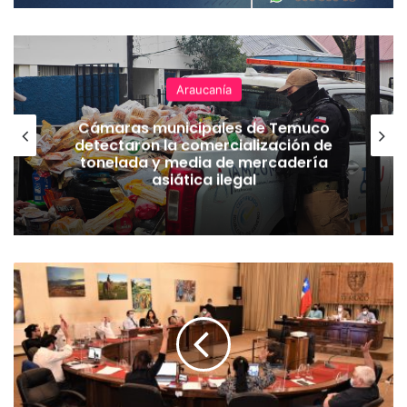
Araucanía
Cámaras municipales de Temuco
detectaron la comercialización de
tonelada y media de mercadería
asiática ilegal
M
u
n
i
c
i
p
i