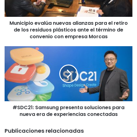
p
i
o
Municipio evalúa nuevas alianzas para el retiro
e
de los residuos plásticos ante el término de
v
a
convenio con empresa Morcas
l
ú
#
a
S
n
D
u
C
e
2
v
1
a
:
s
S
a
a
l
#SDC21: Samsung presenta soluciones para
m
i
nueva era de experiencias conectadas
s
a
u
n
n
Publicaciones relacionadas
z
g