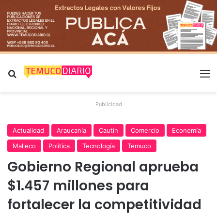
Buscar por
M
Publicidad
Actualidad
Araucanía
Cautín
Comercio
Economía
Malleco
Política
Tecnología
Temuco
Gobierno Regional aprueba
$1.457 millones para
fortalecer la competitividad