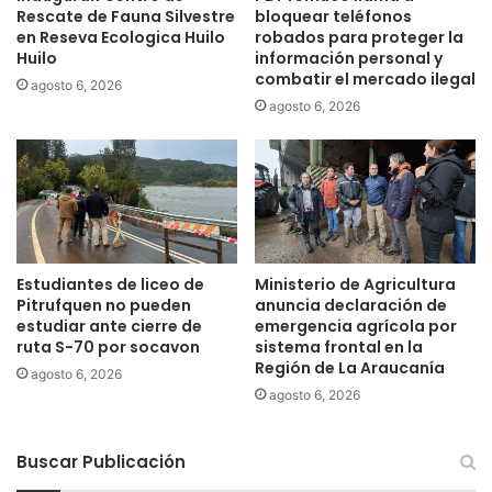
Rescate de Fauna Silvestre
bloquear teléfonos
i
n
en Reseva Ecologica Huilo
robados para proteger la
d
u
Huilo
información personal y
u
e
combatir el mercado ilegal
agosto 6, 2026
o
v
agosto 6, 2026
s
a
p
e
l
r
á
a
s
d
t
e
i
e
c
x
Estudiantes de liceo de
Ministerio de Agricultura
o
p
Pitrufquen no pueden
anuncia declaración de
s
e
estudiar ante cierre de
emergencia agrícola por
a
ruta S-70 por socavon
sistema frontal en la
r
n
Región de La Araucanía
i
agosto 6, 2026
t
e
agosto 6, 2026
e
n
e
c
l
Buscar Publicación
i
t
a