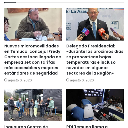
a
p
s
r
p
e
a
s
r
e
a
n
e
t
l
a
Nuevas micromovilidades
Delegado Presidencial:
r
s
en Temuco: concejal Fredy
«durante los próximos días
e
o
Cartes destaca llegada de
se pronostican bajas
t
empresa Jet con tarifas
temperaturas e incluso
l
i
más accesibles y mejores
nevadas en algunos
u
estándares de seguridad
sectores de la Región»
r
c
o
i
agosto 6, 2026
agosto 6, 2026
d
o
e
n
l
e
o
s
s
p
r
a
e
r
Inauguran Centro de
PDI Temuco llama a
s
a