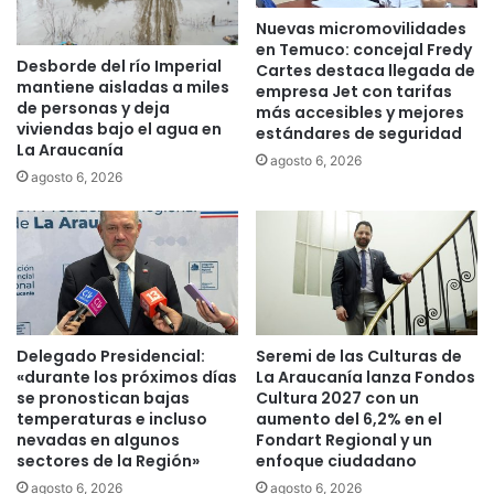
l
Nuevas micromovilidades
p
en Temuco: concejal Fredy
e
Desborde del río Imperial
Cartes destaca llegada de
a
mantiene aisladas a miles
empresa Jet con tarifas
t
de personas y deja
más accesibles y mejores
ó
viviendas bajo el agua en
estándares de seguridad
n
La Araucanía
agosto 6, 2026
c
agosto 6, 2026
o
m
o
p
r
o
t
a
Delegado Presidencial:
Seremi de las Culturas de
«durante los próximos días
La Araucanía lanza Fondos
g
se pronostican bajas
Cultura 2027 con un
o
temperaturas e incluso
aumento del 6,2% en el
n
nevadas en algunos
Fondart Regional y un
i
sectores de la Región»
enfoque ciudadano
s
agosto 6, 2026
agosto 6, 2026
t