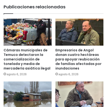
i
m
Publicaciones relacionadas
l
n
i
a
d
s
a
i
d
o
u
m
r
o
b
d
a
e
Cámaras municipales de
Empresarios de Angol
n
l
Temuco detectaron la
donan cuatro hectáreas
a
o
comercialización de
para apoyar reubicación
q
tonelada y media de
de familias afectadas por
e
mercadería asiática ilegal
inundaciones
u
n
e
P
agosto 6, 2026
agosto 6, 2026
t
u
i
c
e
ó
n
n
e
a