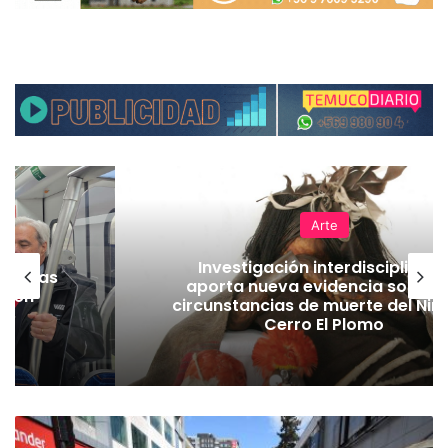
Arte
Investigación interdisciplinari
as vías
aporta nueva evidencia sobre l
Tren
circunstancias de muerte del Niñ
Cerro El Plomo
M
u