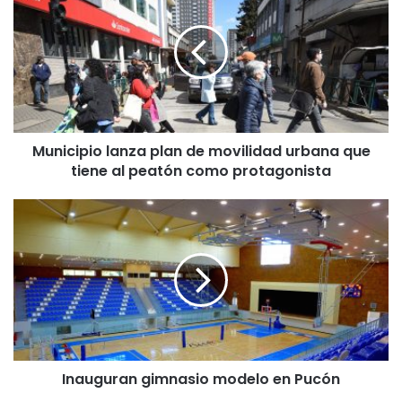
n
i
c
i
p
i
o
Municipio lanza plan de movilidad urbana que
l
tiene al peatón como protagonista
a
n
z
I
a
n
p
a
l
u
a
g
n
u
d
r
e
a
m
n
o
Inauguran gimnasio modelo en Pucón
g
v
i