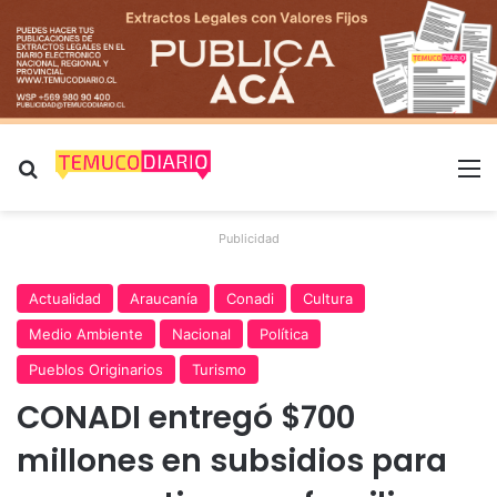
Buscar por
M
Publicidad
Actualidad
Araucanía
Conadi
Cultura
Medio Ambiente
Nacional
Política
Pueblos Originarios
Turismo
CONADI entregó $700
millones en subsidios para