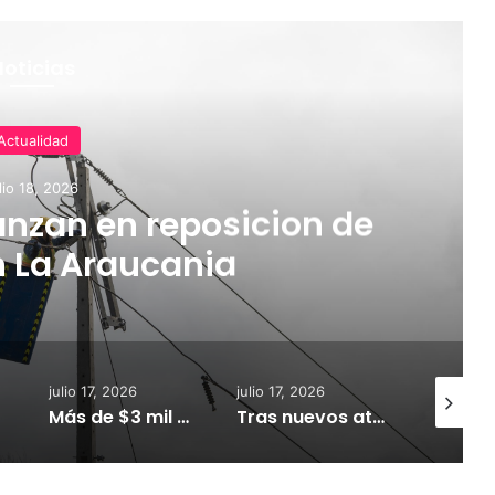
Noticias
Actualidad
lio 18, 2026
nzan en reposicion de
n La Araucania
julio 17, 2026
julio 17, 2026
julio 18, 
Más de $3 mil millones fortalecerán infraestructura de alcantarillado en la región
Tras nuevos ataques a Carabineros: Diputado Tomás Kast llama al PC a retirar proyecto que busca derogar parte de la Ley Naín-Retamal