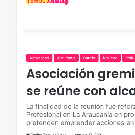
Actualidad
Araucanía
Cautín
Malleco
Polít
Asociación gremi
se reúne con alc
La finalidad de la reunión fue refo
Profesional en La Araucanía en pro 
pretenden emprender acciones en 
Equipo TemucoDiario
octubre 15, 2021