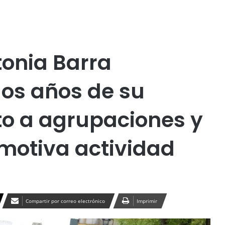
Publicidad
cial
Política
Temuco
tonia Barra
s años de su
nto a agrupaciones y
emotiva actividad
Compartir por correo electrónico
Imprimir