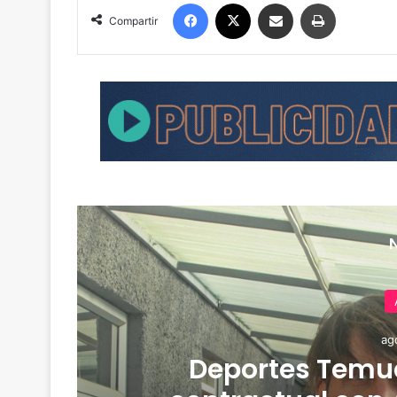
Facebook
X
Compartir por correo electrónico
Imprimir
Compartir
ag
de
Deportes Temuc