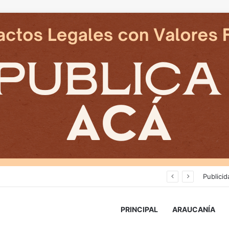
Deportes Temuco termina relación contractual con Arturo Sanhueza tras derrota ante Copiapó
Publicid
PRINCIPAL
ARAUCANÍA