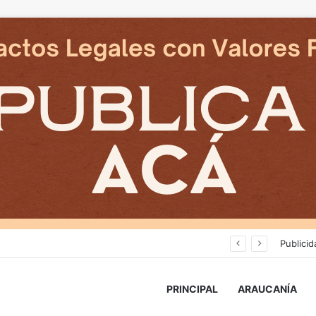
Cámaras municipales de Temuco detectaron la comercialización de tonelada y media de mercadería asiática ilegal
Publicid
PRINCIPAL
ARAUCANÍA