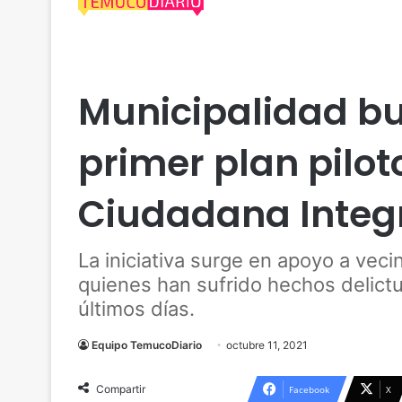
Actualidad
Araucanía
Policial
Política
Temu
Municipalidad b
primer plan pilo
Ciudadana Integr
La iniciativa surge en apoyo a vec
quienes han sufrido hechos delictu
últimos días.
Equipo TemucoDiario
octubre 11, 2021
Compartir
Facebook
X