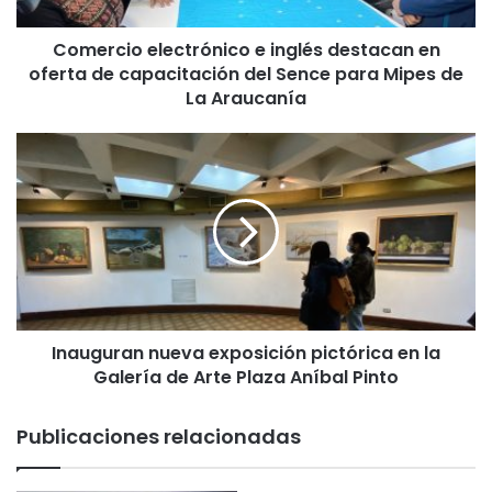
o
e
Comercio electrónico e inglés destacan en
l
oferta de capacitación del Sence para Mipes de
e
c
La Araucanía
t
r
I
ó
n
n
a
i
u
c
g
o
u
e
r
i
a
n
n
g
Inauguran nueva exposición pictórica en la
n
l
Galería de Arte Plaza Aníbal Pinto
u
é
e
s
v
Publicaciones relacionadas
d
a
e
e
s
x