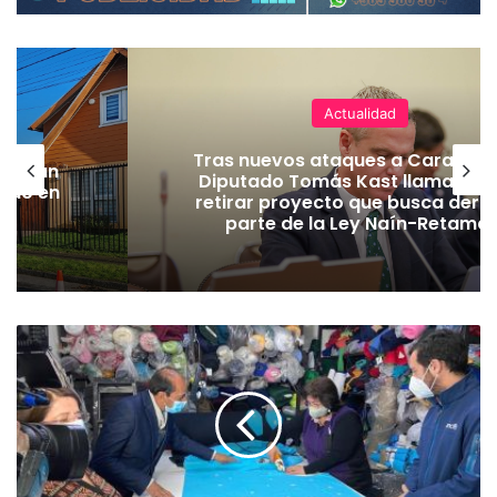
Actualidad
Tras nuevos ataques a Carabiner
lecerán
Diputado Tomás Kast llama al P
lado en
retirar proyecto que busca dero
parte de la Ley Naín-Retamal
C
o
m
e
r
c
i