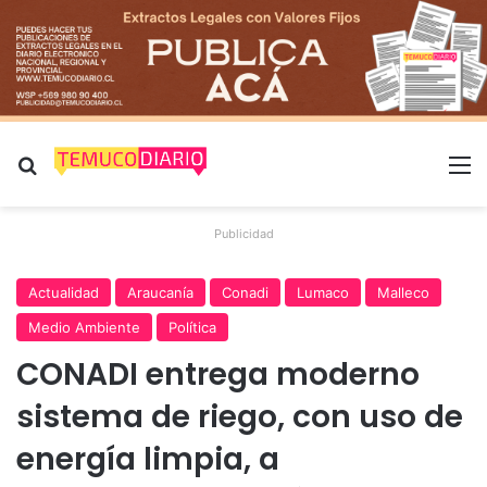
Buscar por
M
Publicidad
Actualidad
Araucanía
Conadi
Lumaco
Malleco
Medio Ambiente
Política
CONADI entrega moderno
sistema de riego, con uso de
energía limpia, a