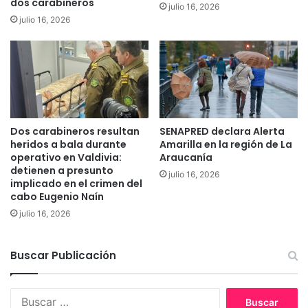
dos carabineros
t
julio 16, 2026
G
julio 16, 2026
a
a
c
l
i
e
ó
r
n
í
d
a
e
d
l
e
Dos carabineros resultan
SENAPRED declara Alerta
S
A
heridos a bala durante
Amarilla en la región de La
e
r
operativo en Valdivia:
Araucanía
n
t
detienen a presunto
julio 16, 2026
c
e
implicado en el crimen del
e
cabo Eugenio Naín
P
p
l
julio 16, 2026
a
a
r
z
a
a
Buscar Publicación
M
A
i
n
p
B
í