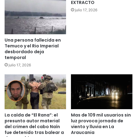
EXTRACTO
t
p
julio 17, 2026
a
o
c
s
a
i
n
c
e
i
Una persona fallecida en
n
ó
Temuco y el Rio Imperial
o
n
desbordado deja
f
temporal
p
e
i
julio 17, 2026
r
c
t
t
a
ó
d
r
e
i
c
c
a
a
p
La caída de “El Rana”: el
Mas de 109 mil usuarios sin
e
presunto autor material
luz provoca jornada de
a
n
del crimen del cabo Naín
viento y lluvia en La
c
l
fue detenido tras balear a
Araucania
i
a