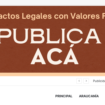
Deportes Temuco termina relación contractual con Arturo Sanhueza tras derrota ante Copiapó
Publicid
PRINCIPAL
ARAUCANÍA