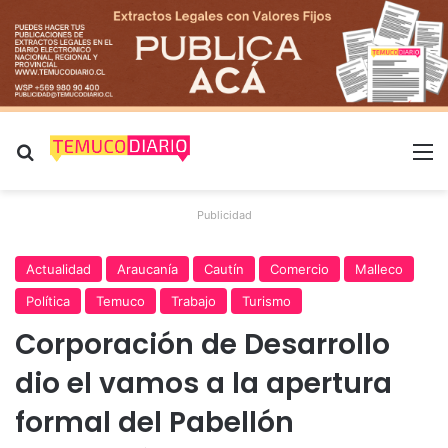
Buscar por
M
Publicidad
Actualidad
Araucanía
Cautín
Comercio
Malleco
Política
Temuco
Trabajo
Turismo
Corporación de Desarrollo
dio el vamos a la apertura
formal del Pabellón