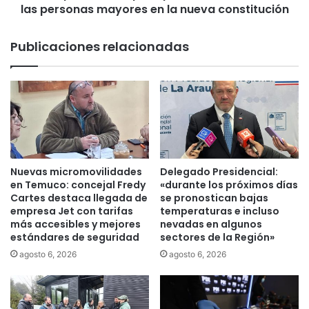
f
las personas mayores en la nueva constitución
a
u
f
e
o
Publicaciones relacionadas
r
r
z
m
a
a
a
p
l
a
i
r
a
a
n
p
z
r
Nuevas micromovilidades
Delegado Presidencial:
a
o
en Temuco: concejal Fredy
«durante los próximos días
c
m
Cartes destaca llegada de
se pronostican bajas
o
empresa Jet con tarifas
temperaturas e incluso
o
n
más accesibles y mejores
nevadas en algunos
v
estándares de seguridad
sectores de la Región»
e
e
l
r
agosto 6, 2026
agosto 6, 2026
p
i
u
n
e
c