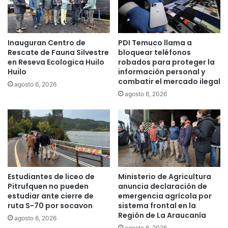
b
l
l
u
o
s
m
i
Inauguran Centro de
PDI Temuco llama a
a
ó
Rescate de Fauna Silvestre
bloquear teléfonos
p
n
en Reseva Ecologica Huilo
robados para proteger la
u
d
Huilo
información personal y
c
e
combatir el mercado ilegal
agosto 6, 2026
h
l
agosto 6, 2026
e
a
y
s
c
p
o
e
m
r
i
s
e
o
n
n
Estudiantes de liceo de
Ministerio de Agricultura
z
a
Pitrufquen no pueden
anuncia declaración de
a
s
estudiar ante cierre de
emergencia agrícola por
e
ruta S-70 por socavon
sistema frontal en la
m
l
Región de La Araucanía
a
agosto 6, 2026
t
y
agosto 6, 2026