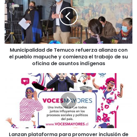
n
i
c
i
p
a
l
Municipalidad de Temuco refuerza alianza con
i
el pueblo mapuche y comienza el trabajo de su
d
a
oficina de asuntos indígenas
d
d
L
e
a
T
n
e
z
m
a
u
n
c
p
o
l
r
a
e
Lanzan plataforma para promover inclusión de
t