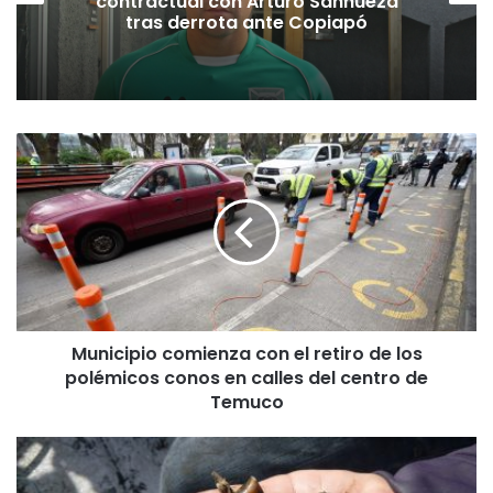
contractual con Arturo Sanhueza
tras derrota ante Copiapó
M
u
n
i
c
i
p
i
o
Municipio comienza con el retiro de los
c
polémicos conos en calles del centro de
o
m
Temuco
i
e
A
n
r
z