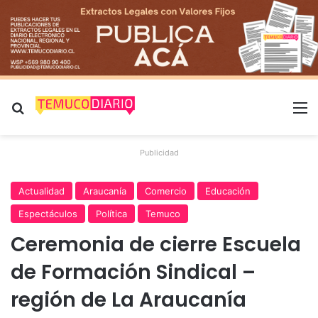
Buscar por
M
Publicidad
Actualidad
Araucanía
Comercio
Educación
Espectáculos
Política
Temuco
Ceremonia de cierre Escuela
de Formación Sindical –
región de La Araucanía