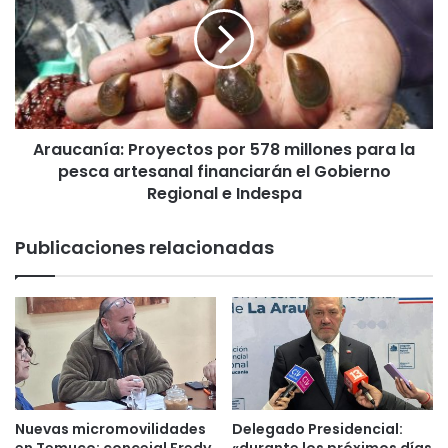
a
a
u
c
c
o
a
n
n
e
í
l
a
r
Araucanía: Proyectos por 578 millones para la
:
e
pesca artesanal financiarán el Gobierno
P
t
r
Regional e Indespa
i
o
r
y
Publicaciones relacionadas
o
e
d
c
e
t
l
o
o
s
s
p
p
o
o
r
l
5
Nuevas micromovilidades
Delegado Presidencial:
é
7