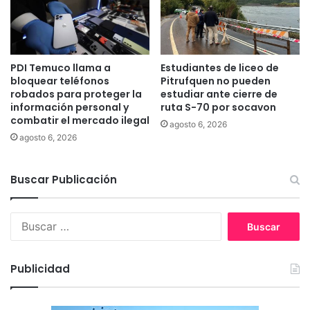
c
r
e
t
n
e
t
s
r
a
PDI Temuco llama a
Estudiantes de liceo de
o
n
bloquear teléfonos
Pitrufquen no pueden
d
a
robados para proteger la
estudiar ante cierre de
e
información personal y
ruta S-70 por socavon
l
combatir el mercado ilegal
T
f
agosto 6, 2026
e
i
agosto 6, 2026
m
n
u
a
c
Buscar Publicación
n
o
c
i
B
a
u
r
s
á
c
n
Publicidad
a
e
r
l
: