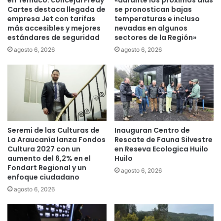
en Temuco: concejal Fredy
«durante los próximos días
m
8
Cartes destaca llegada de
se pronostican bajas
i
m
empresa Jet con tarifas
temperaturas e incluso
c
más accesibles y mejores
nevadas en algunos
i
estándares de seguridad
sectores de la Región»
o
l
s
l
agosto 6, 2026
agosto 6, 2026
c
o
o
n
n
e
o
s
s
p
e
a
n
r
Seremi de las Culturas de
Inauguran Centro de
c
a
La Araucanía lanza Fondos
Rescate de Fauna Silvestre
a
l
Cultura 2027 con un
en Reseva Ecologica Huilo
l
a
aumento del 6,2% en el
Huilo
l
p
Fondart Regional y un
agosto 6, 2026
e
e
enfoque ciudadano
s
s
agosto 6, 2026
d
c
e
a
l
a