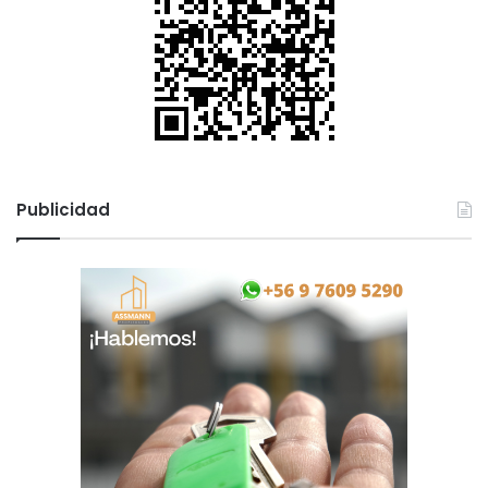
p
a
Publicidad