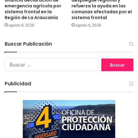
anuncia declaración de
despliegue regional y
a
f
emergencia agrícola por
refuerza la ayuda en las
l
sistema frontal en la
comunas afectadas por el
o
a
Región de La Araucanía
sistema frontal
n
s
d
agosto 6, 2026
agosto 5, 2026
F
o
i
s
e
Buscar Publicación
s
t
B
a
u
s
s
P
c
a
Publicidad
a
t
r
r
:
i
a
s