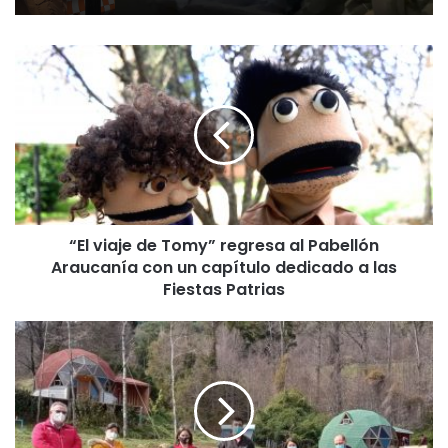
“
E
l
v
i
a
j
e
d
“El viaje de Tomy” regresa al Pabellón
e
Araucanía con un capítulo dedicado a las
T
o
Fiestas Patrias
m
y
E
”
n
r
e
e
r
g
g
r
í