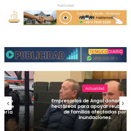
Publicidad
Actualidad
emuco
Empresarios de Angol donan cua
ión de
hectáreas para apoyar reubicac
dería
de familias afectadas por
inundaciones