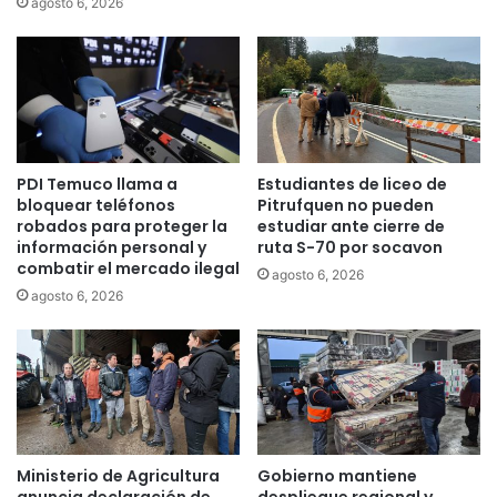
e
agosto 6, 2026
c
s
o
t
n
u
u
r
n
í
c
s
a
t
PDI Temuco llama a
Estudiantes de liceo de
p
i
bloquear teléfonos
Pitrufquen no pueden
í
c
robados para proteger la
estudiar ante cierre de
t
a
información personal y
ruta S-70 por socavon
u
s
combatir el mercado ilegal
agosto 6, 2026
l
a
agosto 6, 2026
o
p
d
o
e
s
d
t
i
u
c
l
a
a
d
r
Ministerio de Agricultura
Gobierno mantiene
o
a