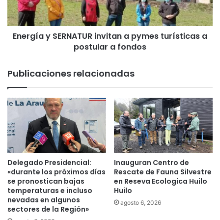
e
a
s
y
a
S
a
Energía y SERNATUR invitan a pymes turísticas a
E
l
postular a fondos
R
P
N
a
A
Publicaciones relacionadas
b
T
e
U
l
R
l
i
ó
n
n
v
A
i
r
t
a
a
Delegado Presidencial:
Inauguran Centro de
u
n
«durante los próximos días
Rescate de Fauna Silvestre
c
a
se pronostican bajas
en Reseva Ecologica Huilo
a
temperaturas e incluso
Huilo
p
n
nevadas en algunos
y
agosto 6, 2026
sectores de la Región»
í
m
a