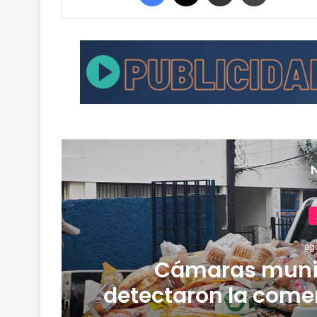
ag
Cámaras muni
detectaron la comer