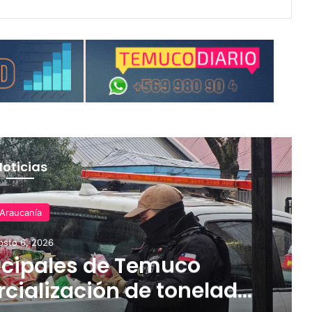
Noticias
Araucanía
osto 6, 2026
cipales de Temuco
cialización de tonelada