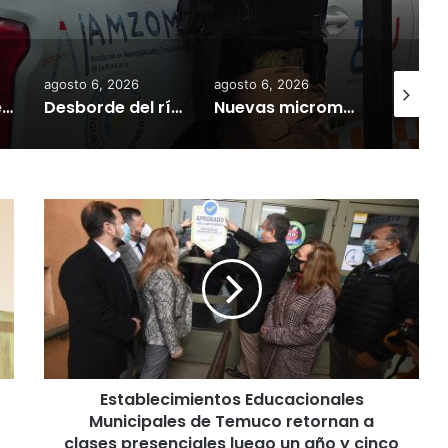
dería asiática ilegal
agosto 6, 2026
agosto 6, 2026
agosto 6,
Empresarios de Angol donan cuatro hectáreas para apoyar reubicación de familias afectadas por inundaciones
Desborde del río Imperial mantiene aisladas a miles de personas y deja viviendas bajo el agua en La Araucanía
Nuevas micromovilidades en Temuco: concejal Fredy Cartes destaca llegada de empresa Jet con tarifas más accesibles y mejores estándares de seguridad
E
s
t
a
b
l
e
c
i
Establecimientos Educacionales
m
Municipales de Temuco retornan a
i
e
clases presenciales luego un año y cinco