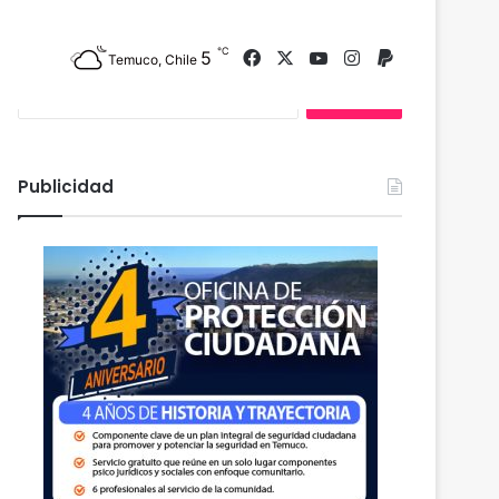
Buscar Publicación
℃
5
Facebook
X
YouTube
Instagram
PayPal
Temuco, Chile
B
u
s
c
a
Publicidad
r
: