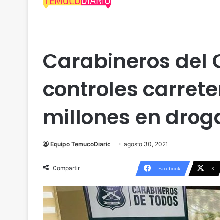
Actualidad
Araucanía
Cautín
Policial
Temu
Carabineros del 
controles carret
millones en drog
Equipo TemucoDiario
agosto 30, 2021
Compartir
Facebook
X