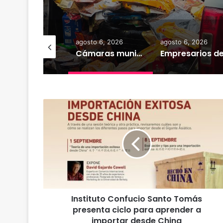
y media de merca
osto 6, 2026
agosto 6, 2026
agosto 6, 2026
Deportes Temuco termina relación contractual con Arturo Sanhueza tras derrota ante Copiapó
Cámaras municipales de Temuco detectaron la comercialización de tonelada y media de mercadería asiática ilegal
I
n
s
t
i
t
u
t
o
Instituto Confucio Santo Tomás
C
presenta ciclo para aprender a
o
n
importar desde China