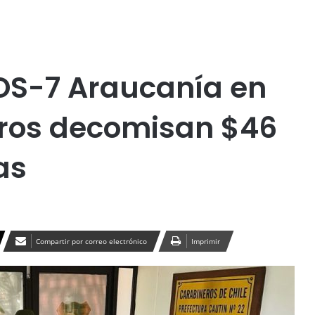
Publicidad
co
OS-7 Araucanía en
eros decomisan $46
as
Compartir por correo electrónico
Imprimir