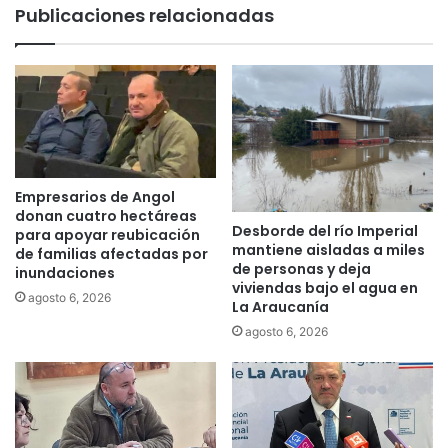
l
Publicaciones relacionadas
u
a
n
c
i
l
c
a
i
n
p
f
a
a
l
m
s
i
Empresarios de Angol
e
l
donan cuatro hectáreas
r
Desborde del río Imperial
i
para apoyar reubicación
mantiene aisladas a miles
e
de familias afectadas por
a
de personas y deja
v
inundaciones
r
viviendas bajo el agua en
o
d
agosto 6, 2026
La Araucanía
c
e
agosto 6, 2026
ó
d
e
i
l
c
t
a
í
d
t
o