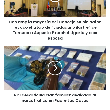
p
l
i
a
Con amplia mayoría del Concejo Municipal se
m
revocó el título de “ciudadano ilustre” de
a
y
Temuco a Augusto Pinochet Ugarte y a su
o
esposa
r
í
P
a
D
d
I
e
d
l
e
C
s
o
a
n
r
c
t
e
PDI desarticula clan familiar dedicado al
i
j
narcotráfico en Padre Las Casas
c
o
u
M