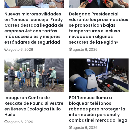
u
a
l
l
Nuevas micromovilidades
Delegado Presidencial:
o
n
en Temuco: concejal Fredy
«durante los próximos días
d
a
Cartes destaca llegada de
se pronostican bajas
e
r
empresa Jet con tarifas
temperaturas e incluso
“
c
más accesibles y mejores
nevadas en algunos
c
estándares de seguridad
sectores de la Región»
o
i
t
agosto 6, 2026
agosto 6, 2026
u
r
d
á
a
f
d
i
a
c
n
o
o
e
i
Inauguran Centro de
PDI Temuco llama a
n
Rescate de Fauna Silvestre
bloquear teléfonos
l
P
en Reseva Ecologica Huilo
robados para proteger la
u
a
Huilo
información personal y
s
d
combatir el mercado ilegal
t
agosto 6, 2026
r
agosto 6, 2026
r
e