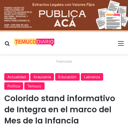
Buscar por
M
Publicidad
Actualidad
Araucanía
Educación
Labranza
Política
Temuco
Colorido stand informativo
de Integra en el marco del
Mes de la Infancia