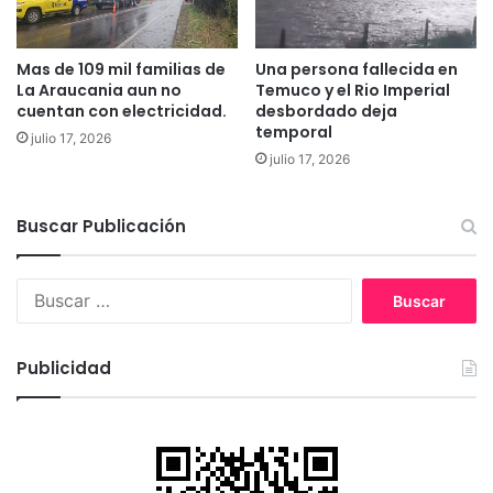
e
a
n
d
d
q
Mas de 109 mil familias de
Una persona fallecida en
i
u
La Araucania aun no
Temuco y el Rio Imperial
o
i
cuentan con electricidad.
desbordado deja
r
temporal
julio 17, 2026
ú
julio 17, 2026
r
g
i
Buscar Publicación
c
a
c
B
o
u
n
s
a
c
Publicidad
v
a
a
r
n
:
c
e