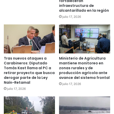
fortalecerán
q
L
infraestructura de
u
a
alcantarillado en la región
e
s
julio 17, 2026
s
C
a
a
l
s
v
a
ó
s
a
r
m
e
e
Tras nuevos ataques a
Ministerio de Agricultura
t
Carabineros: Diputado
mantiene monitoreo en
n
o
Tomás Kast llama al PC a
zonas rurales y de
o
m
retirar proyecto que busca
producción agrícola ante
r
a
derogar parte de la Ley
avance del sistema frontal
e
a
Naín-Retamal
julio 17, 2026
n
c
julio 17, 2026
u
t
n
i
i
v
n
i
c
d