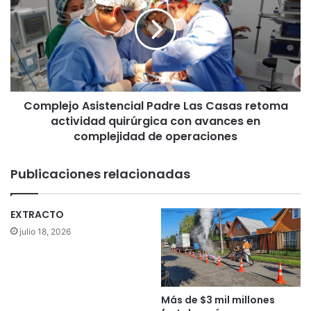
a
m
l
p
h
l
o
e
m
j
e
o
n
A
a
Complejo Asistencial Padre Las Casas retoma
s
j
actividad quirúrgica con avances en
i
e
s
complejidad de operaciones
a
t
a
e
Publicaciones relacionadas
c
n
a
c
r
i
EXTRACTO
a
a
julio 18, 2026
b
l
i
P
n
a
e
d
r
r
Más de $3 mil millones
o
e