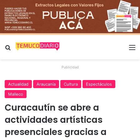
Buscar por
M
Publicidad
Actualidad
Araucanía
Cultura
Espectáculos
Malleco
Curacautín se abre a
actividades artísticas
presenciales gracias a