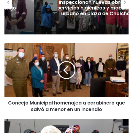
sume
Inspeccionan nuevas obras d
Consejo
servicios higiénicos y mobiliari
urbano en plaza de Cholchol
C
o
n
c
e
j
o
M
u
Concejo Municipal homenajea a carabinero que
n
salvó a menor en un incendio
i
c
i
C
p
o