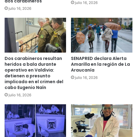
c
dos carabineros
n
julio 16, 2026
i
í
julio 16, 2026
o
a
n
r
a
e
l
t
e
o
s
m
d
a
Dos carabineros resultan
SENAPRED declara Alerta
i
r
heridos a bala durante
Amarilla en la región de La
s
á
operativo en Valdivia:
Araucanía
p
s
detienen a presunto
o
julio 16, 2026
u
implicado en el crimen del
n
s
cabo Eugenio Naín
e
v
julio 16, 2026
3
i
2
a
5
j
i
e
n
s
m
e
u
n