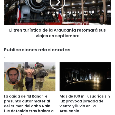
:
e
M
n
i
t
n
u
i
r
s
El tren turístico de la Araucanía retomará sus
í
t
viajes en septiembre
s
e
t
r
i
Publicaciones relacionadas
i
c
o
o
d
d
e
e
B
l
i
a
e
A
n
r
e
a
La caída de “El Rana”: el
Mas de 109 mil usuarios sin
s
u
presunto autor material
luz provoca jornada de
N
c
del crimen del cabo Naín
viento y lluvia en La
a
fue detenido tras balear a
Araucania
a