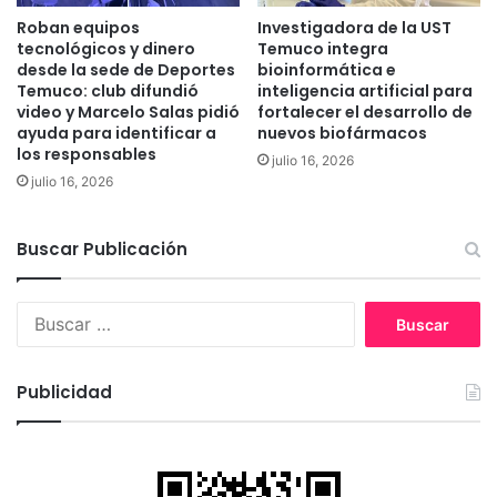
e
s
Roban equipos
Investigadora de la UST
b
e
tecnológicos y dinero
Temuco integra
l
p
desde la sede de Deportes
bioinformática e
e
Temuco: club difundió
inteligencia artificial para
t
s
video y Marcelo Salas pidió
fortalecer el desarrollo de
i
ayuda para identificar a
nuevos biofármacos
p
e
los responsables
a
m
julio 16, 2026
r
julio 16, 2026
b
a
r
r
e
Buscar Publicación
e
a
c
B
t
u
i
s
v
c
a
Publicidad
a
c
r
i
:
ó
n