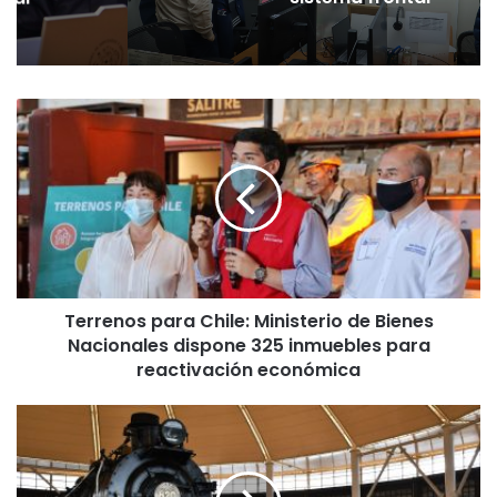
T
e
r
r
e
n
o
s
p
Terrenos para Chile: Ministerio de Bienes
a
Nacionales dispone 325 inmuebles para
r
a
reactivación económica
C
h
E
i
l
l
t
e
r