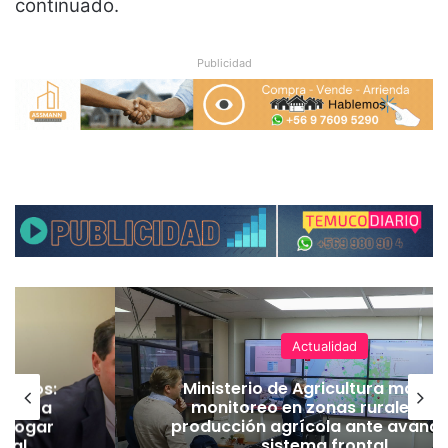
continuado.
Publicidad
Actualidad
ineros:
Ministerio de Agricultura manti
l PC a
monitoreo en zonas rurales y 
derogar
producción agrícola ante avance
amal
sistema frontal