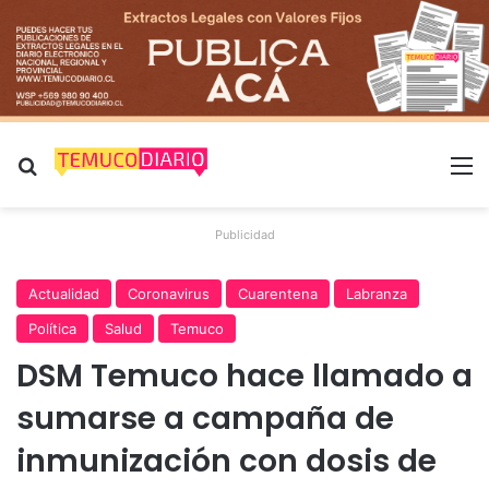
Buscar por
M
Publicidad
Actualidad
Coronavirus
Cuarentena
Labranza
Política
Salud
Temuco
DSM Temuco hace llamado a
sumarse a campaña de
inmunización con dosis de