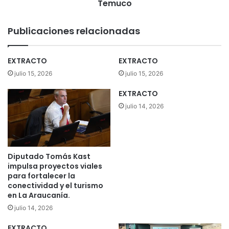
p
Temuco
e
r
Publicaciones relacionadas
s
o
n
EXTRACTO
EXTRACTO
a
julio 15, 2026
julio 15, 2026
s
q
EXTRACTO
u
julio 14, 2026
e
s
e
e
n
Diputado Tomás Kast
c
impulsa proyectos viales
o
para fortalecer la
n
conectividad y el turismo
en La Araucanía.
t
r
julio 14, 2026
a
b
EXTRACTO