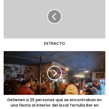
X
T
R
A
C
T
O
EXTRACTO
D
e
t
i
e
n
e
n
a
Detienen a 25 personas que se encontraban en
2
una fiesta al interior del local Tertulia Bar en
5