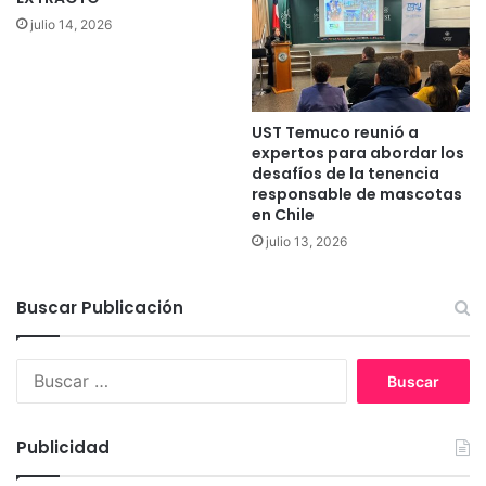
a
julio 14, 2026
n
e
n
u
UST Temuco reunió a
n
expertos para abordar los
a
desafíos de la tenencia
f
responsable de mascotas
i
en Chile
e
julio 13, 2026
s
t
a
Buscar Publicación
a
l
i
B
n
u
t
s
e
c
Publicidad
r
a
i
r