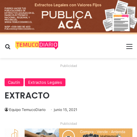
Buscar por
M
Publicidad
Cautín
Extractos Legales
EXTRACTO
Equipo TemucoDiario
junio 15, 2021
Publicidad