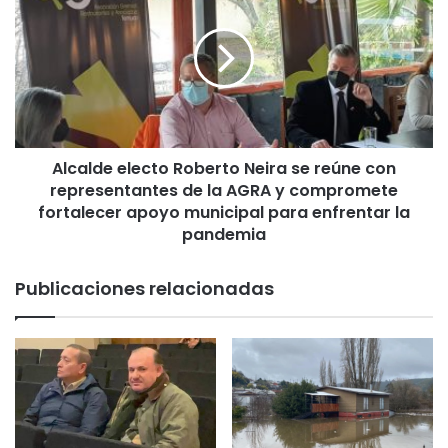
e
c
l
a
H
l
H
d
H
e
A
e
”
l
d
Alcalde electo Roberto Neira se reúne con
e
e
representantes de la AGRA y compromete
c
l
t
fortalecer apoyo municipal para enfrentar la
a
o
pandemia
U
R
n
o
Publicaciones relacionadas
i
b
d
e
a
r
d
t
d
o
e
N
R
e
e
i