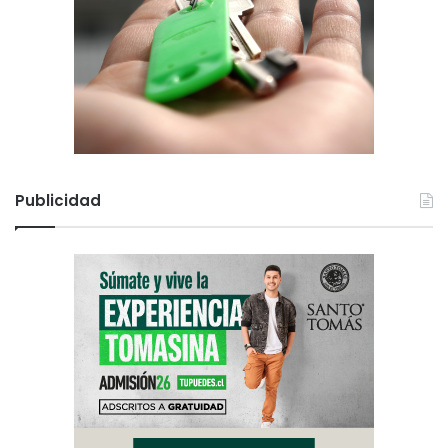
a
n
d
e
m
i
a
Publicidad