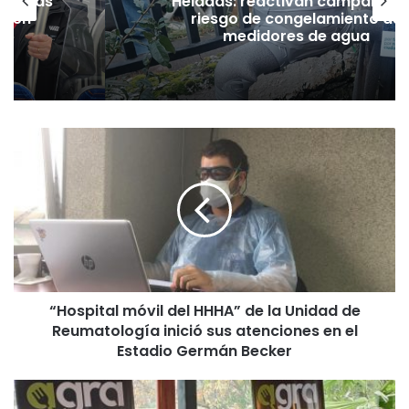
as vías
Heladas: reactivan campaña p
Tren
riesgo de congelamiento de
medidores de agua
“
H
o
s
p
i
t
a
l
“Hospital móvil del HHHA” de la Unidad de
m
Reumatología inició sus atenciones en el
ó
v
Estadio Germán Becker
i
l
A
d
l