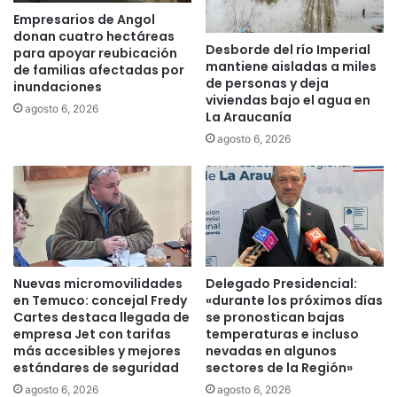
u
r
Empresarios de Angol
m
a
donan cuatro hectáreas
a
Desborde del río Imperial
s
para apoyar reubicación
t
mantiene aisladas a miles
e
de familias afectadas por
de personas y deja
o
inundaciones
r
viviendas bajo el agua en
l
e
agosto 6, 2026
La Araucanía
o
ú
g
agosto 6, 2026
n
í
e
a
c
i
o
n
n
i
r
c
e
i
p
Nuevas micromovilidades
Delegado Presidencial:
ó
r
en Temuco: concejal Fredy
«durante los próximos días
s
e
Cartes destaca llegada de
se pronostican bajas
u
s
empresa Jet con tarifas
temperaturas e incluso
s
e
más accesibles y mejores
nevadas en algunos
a
n
estándares de seguridad
sectores de la Región»
t
t
agosto 6, 2026
agosto 6, 2026