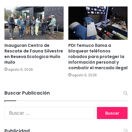
e
a
n
n
c
t
i
e
o
s
n
d
e
e
s
Inauguran Centro de
PDI Temuco llama a
l
e
Rescate de Fauna Silvestre
bloquear teléfonos
a
en Reseva Ecologica Huilo
robados para proteger la
n
A
Huilo
información personal y
e
G
combatir el mercado ilegal
l
agosto 6, 2026
R
E
agosto 6, 2026
A
s
y
t
c
Buscar Publicación
a
o
d
m
i
p
B
o
r
u
G
o
s
e
m
c
Publicidad
r
e