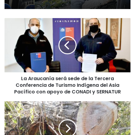
L
a
A
r
a
u
c
a
n
La Araucanía será sede de la Tercera
í
Conferencia de Turismo Indígena del Asia
a
s
Pacífico con apoyo de CONADI y SERNATUR
e
r
F
á
a
s
m
e
i
d
l
e