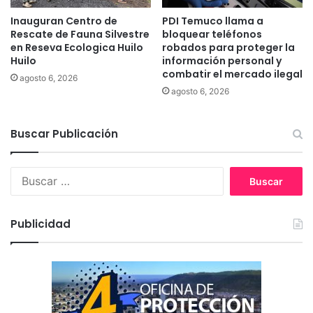
A
n
s
Inauguran Centro de
PDI Temuco llama a
l
Rescate de Fauna Silvestre
bloquear teléfonos
i
u
en Reseva Ecologica Huilo
robados para proteger la
a
z
Huilo
información personal y
P
t
combatir el mercado ilegal
a
agosto 6, 2026
r
agosto 6, 2026
c
a
í
s
f
c
Buscar Publicación
i
o
c
r
o
t
B
c
e
u
o
d
s
n
e
c
Publicidad
a
l
a
p
í
r
o
n
:
y
e
o
a
d
s
e