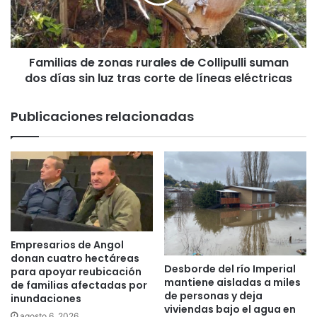
i
d
a
e
s
l
d
a
Familias de zonas rurales de Collipulli suman
e
T
dos días sin luz tras corte de líneas eléctricas
z
e
o
r
n
Publicaciones relacionadas
c
a
e
s
r
r
a
u
C
r
o
a
n
l
f
e
e
s
Empresarios de Angol
r
d
donan cuatro hectáreas
e
Desborde del río Imperial
e
para apoyar reubicación
mantiene aisladas a miles
n
de familias afectadas por
C
de personas y deja
c
inundaciones
o
viviendas bajo el agua en
i
l
agosto 6, 2026