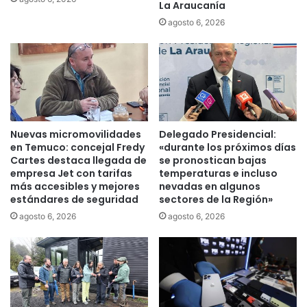
La Araucanía
a
l
agosto 6, 2026
d
i
e
p
T
u
u
l
r
l
i
i
s
s
m
u
Nuevas micromovilidades
Delegado Presidencial:
o
m
en Temuco: concejal Fredy
«durante los próximos días
I
a
Cartes destaca llegada de
se pronostican bajas
n
n
empresa Jet con tarifas
temperaturas e incluso
d
d
más accesibles y mejores
nevadas en algunos
í
estándares de seguridad
sectores de la Región»
o
g
s
agosto 6, 2026
agosto 6, 2026
e
d
n
í
a
a
d
s
e
s
l
i