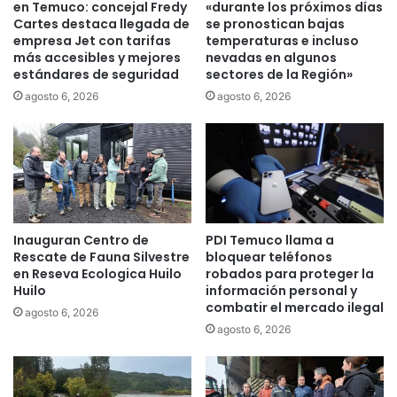
l
n
en Temuco: concejal Fredy
«durante los próximos días
a
a
Cartes destaca llegada de
se pronostican bajas
R
empresa Jet con tarifas
temperaturas e incluso
s
más accesibles y mejores
nevadas en algunos
o
o
estándares de seguridad
sectores de la Región»
y
l
o
u
agosto 6, 2026
agosto 6, 2026
e
c
n
i
s
ó
u
n
c
a
i
n
e
t
Inauguran Centro de
PDI Temuco llama a
r
e
Rescate de Fauna Silvestre
bloquear teléfonos
r
e
en Reseva Ecologica Huilo
robados para proteger la
e
s
Huilo
información personal y
d
c
combatir el mercado ilegal
agosto 6, 2026
e
a
agosto 6, 2026
c
s
a
e
m
z
p
d