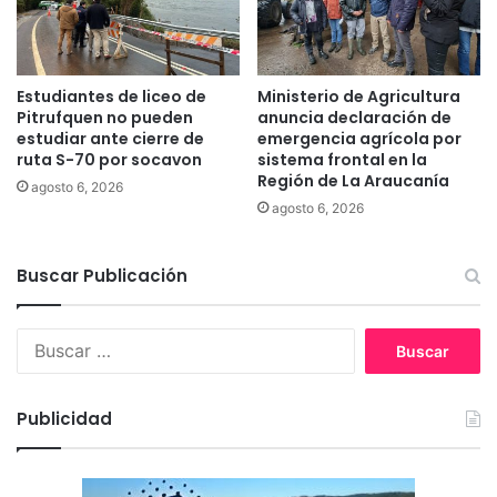
a
e
ñ
c
a
a
r
Estudiantes de liceo de
Ministerio de Agricultura
r
Pitrufquen no pueden
anuncia declaración de
o
estudiar ante cierre de
emergencia agrícola por
ruta S-70 por socavon
sistema frontal en la
s
Región de La Araucanía
p
agosto 6, 2026
o
agosto 6, 2026
l
i
Buscar Publicación
c
i
a
B
l
u
e
s
s
c
Publicidad
a
r
: