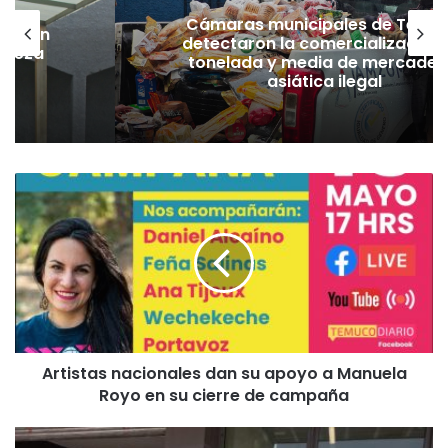
Cámaras municipales de Temu
lación
detectaron la comercialización
hueza
tonelada y media de mercader
pó
asiática ilegal
A
r
t
i
s
t
a
s
n
Artistas nacionales dan su apoyo a Manuela
a
Royo en su cierre de campaña
c
i
o
V