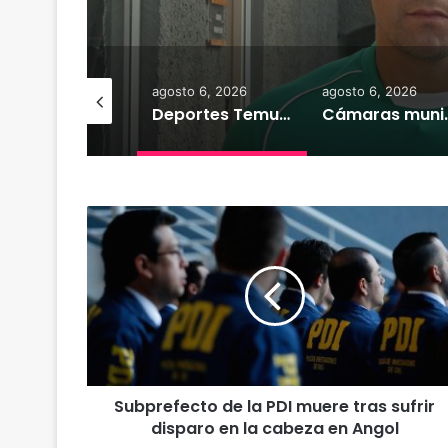
derrota 
osto 7, 2026
agosto 6, 2026
agosto 6, 2026
Heladas: reactivan campaña por riesgo de congelamiento de medidores de agua
Deportes Temuco termina relación contractual con Arturo Sanhueza tras derrota ante Copiapó
Cámaras municipales de Temuco detectaron
S
u
b
p
r
e
f
e
c
Subprefecto de la PDI muere tras sufrir
t
disparo en la cabeza en Angol
o
d