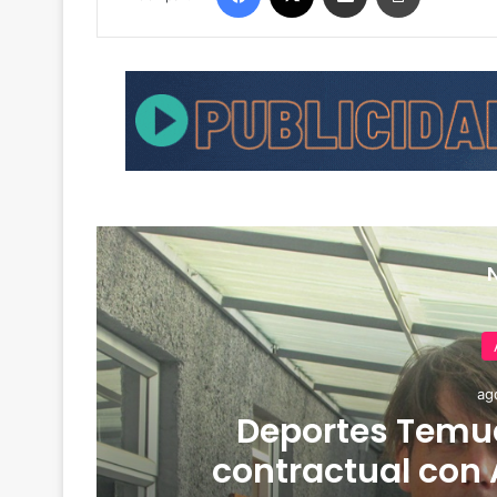
ag
de
Deportes Temuc
contractual con 