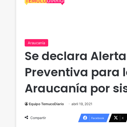
Araucanía
Se declara Aler
Preventiva para l
Araucanía por si
Equipo TemucoDiario
abril 19, 2021
Compartir
Facebook
X