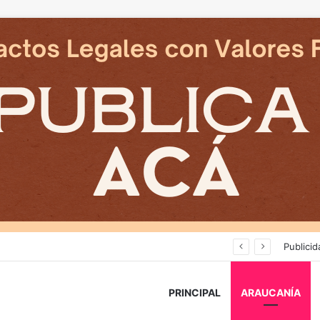
Deportes Temuco termina relación contractual con Arturo Sanhueza tras derrota ante Copiapó
Publicid
PRINCIPAL
ARAUCANÍA