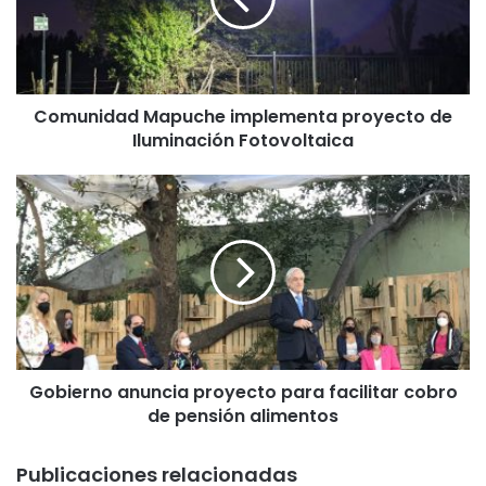
n
i
d
a
d
Comunidad Mapuche implementa proyecto de
M
Iluminación Fotovoltaica
a
p
u
G
c
o
h
b
e
i
i
e
m
r
p
n
l
o
e
a
m
Gobierno anuncia proyecto para facilitar cobro
n
e
de pensión alimentos
u
n
n
t
c
Publicaciones relacionadas
a
i