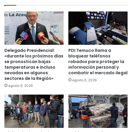
p
a
r
p
o
r
y
o
e
y
c
e
t
c
o
t
Delegado Presidencial:
PDI Temuco llama a
d
o
«durante los próximos días
bloquear teléfonos
e
p
se pronostican bajas
robados para proteger la
I
temperaturas e incluso
información personal y
a
nevadas en algunos
combatir el mercado ilegal
l
r
sectores de la Región»
u
a
agosto 6, 2026
m
f
agosto 6, 2026
i
a
n
c
a
i
c
l
i
i
ó
t
n
a