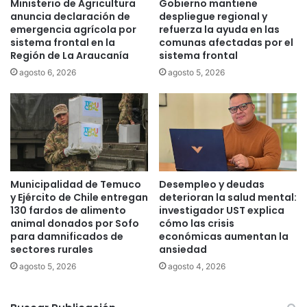
Ministerio de Agricultura
Gobierno mantiene
F
r
anuncia declaración de
despliegue regional y
o
c
emergencia agrícola por
refuerza la ayuda en las
t
o
sistema frontal en la
comunas afectadas por el
o
b
Región de La Araucanía
sistema frontal
v
r
agosto 6, 2026
agosto 5, 2026
o
o
l
d
t
e
a
p
i
e
c
n
a
s
i
Municipalidad de Temuco
Desempleo y deudas
ó
y Ejército de Chile entregan
deterioran la salud mental:
n
130 fardos de alimento
investigador UST explica
animal donados por Sofo
cómo las crisis
a
para damnificados de
económicas aumentan la
l
sectores rurales
ansiedad
i
m
agosto 5, 2026
agosto 4, 2026
e
n