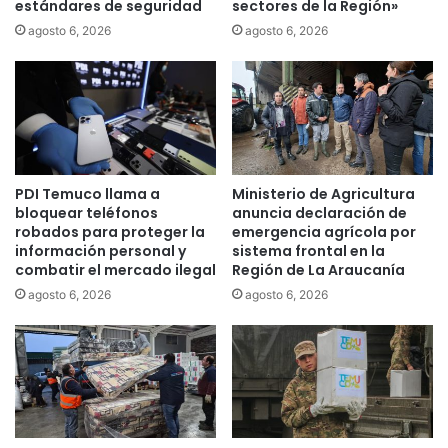
estándares de seguridad
sectores de la Región»
o
i
b
e
agosto 6, 2026
agosto 6, 2026
r
n
o
c
d
i
e
a
p
E
e
n
n
e
PDI Temuco llama a
Ministerio de Agricultura
s
r
bloquear teléfonos
anuncia declaración de
i
g
robados para proteger la
emergencia agrícola por
ó
é
información personal y
sistema frontal en la
n
t
combatir el mercado ilegal
Región de La Araucanía
a
i
agosto 6, 2026
agosto 6, 2026
l
c
i
a
m
e
n
t
o