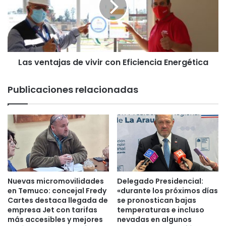
r
e
o
n
y
t
e
a
c
j
t
Las ventajas de vivir con Eficiencia Energética
a
o
s
p
d
Publicaciones relacionadas
a
e
r
v
a
i
f
v
a
i
c
r
i
c
l
o
i
n
Nuevas micromovilidades
Delegado Presidencial:
t
E
en Temuco: concejal Fredy
«durante los próximos días
a
f
Cartes destaca llegada de
se pronostican bajas
r
empresa Jet con tarifas
temperaturas e incluso
i
más accesibles y mejores
nevadas en algunos
c
c