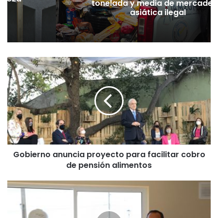
tonelada y media de mercader
pó
asiática ilegal
G
o
b
i
e
r
n
o
a
Gobierno anuncia proyecto para facilitar cobro
n
de pensión alimentos
u
n
c
L
i
a
a
s
p
v