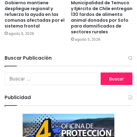
s
Gobierno mantiene
Municipalidad de Temuco
despliegue regional y
y Ejército de Chile entregan
refuerza la ayuda en las
130 fardos de alimento
comunas afectadas por el
animal donados por Sofo
sistema frontal
para damnificados de
sectores rurales
agosto 5, 2026
agosto 5, 2026
Buscar Publicación
B
u
s
c
Publicidad
a
r
: