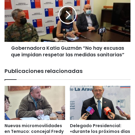
s
b
e
e
n
r
t
n
r
a
e
d
g
o
a
Gobernadora Katia Guzmán “No hay excusas
r
t
que impidan respetar las medidas sanitarias”
a
í
K
t
a
Publicaciones relacionadas
u
t
l
i
o
a
s
G
d
u
e
z
d
m
o
á
m
n
Nuevas micromovilidades
Delegado Presidencial:
i
“
en Temuco: concejal Fredy
«durante los próximos días