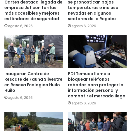
n
N
Cartes destaca llegada de
se pronostican bajas
i
empresa Jet con tarifas
temperaturas e incluso
o
o
más accesibles y mejores
nevadas en algunos
h
estándares de seguridad
sectores de la Región»
a
a
b
y
agosto 6, 2026
agosto 6, 2026
e
e
n
x
e
c
f
u
i
s
c
a
i
s
Inauguran Centro de
PDI Temuco llama a
a
q
Rescate de Fauna Silvestre
bloquear teléfonos
r
u
en Reseva Ecologica Huilo
robados para proteger la
i
e
Huilo
información personal y
a
i
combatir el mercado ilegal
agosto 6, 2026
s
m
agosto 6, 2026
d
p
e
i
T
d
e
a
m
n