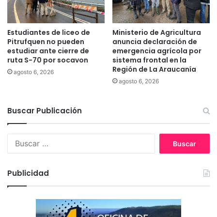
u
r
c
e
o
s
Estudiantes de liceo de
Ministerio de Agricultura
e
p
Pitrufquen no pueden
anuncia declaración de
n
e
estudiar ante cierre de
emergencia agrícola por
l
ruta S-70 por socavon
sistema frontal en la
t
a
Región de La Araucanía
a
agosto 6, 2026
a
r
agosto 6, 2026
n
l
t
a
e
Buscar Publicación
s
s
m
a
e
B
l
d
u
a
i
s
a
d
c
l
a
Publicidad
a
D
s
r
í
s
:
a
a
I
n