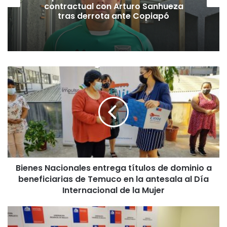
contractual con Arturo Sanhueza
tras derrota ante Copiapó
B
i
e
n
e
s
N
a
c
Bienes Nacionales entrega títulos de dominio a
i
beneficiarias de Temuco en la antesala al Día
o
n
Internacional de la Mujer
a
l
G
e
o