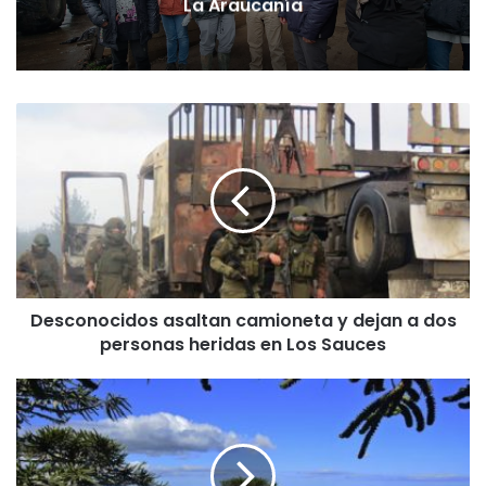
La Araucanía
D
e
s
c
o
n
o
c
i
Desconocidos asaltan camioneta y dejan a dos
d
personas heridas en Los Sauces
o
s
a
P
s
a
a
r
l
q
t
u