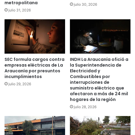
p
metropolitana
í
julio 30, 2026
e
a
julio 31, 2026
r
d
s
e
o
t
n
e
a
c
s
t
h
a
SEC formula cargos contra
INDH La Araucanía ofició a
e
q
empresas eléctricas de La
la Superintendencia de
r
u
Araucanía por presuntos
Electricidad y
i
e
incumplimientos
Combustibles por
d
b
interrupciones de
julio 29, 2026
a
r
suministro eléctrico que
s
i
afectaron a más de 24 mil
e
g
hogares de la región
n
a
julio 28, 2026
L
d
o
a
s
s
S
d