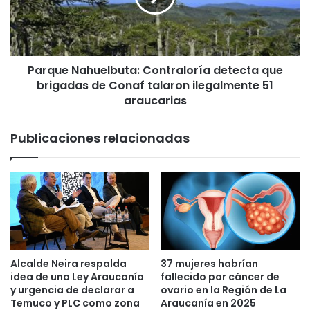
a
e
n
N
c
a
a
h
m
Parque Nahuelbuta: Contraloría detecta que
u
i
brigadas de Conaf talaron ilegalmente 51
e
o
l
araucarias
n
b
e
u
Publicaciones relacionadas
t
t
a
a
y
:
d
C
e
o
j
n
a
t
n
r
a
a
Alcalde Neira respalda
37 mujeres habrían
d
l
idea de una Ley Araucanía
fallecido por cáncer de
o
o
y urgencia de declarar a
ovario en la Región de La
s
r
Temuco y PLC como zona
Araucanía en 2025