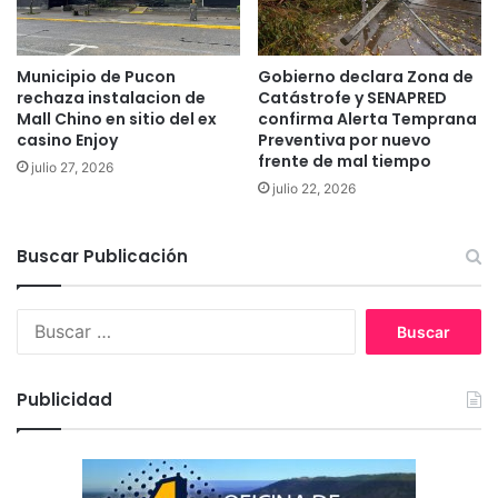
a
e
u
C
c
o
e
n
Municipio de Pucon
Gobierno declara Zona de
s
a
rechaza instalacion de
Catástrofe y SENAPRED
Mall Chino en sitio del ex
confirma Alerta Temprana
f
casino Enjoy
Preventiva por nuevo
t
frente de mal tiempo
a
julio 27, 2026
l
julio 22, 2026
a
r
Buscar Publicación
o
n
i
B
l
u
e
s
g
c
Publicidad
a
a
l
r
m
:
e
n