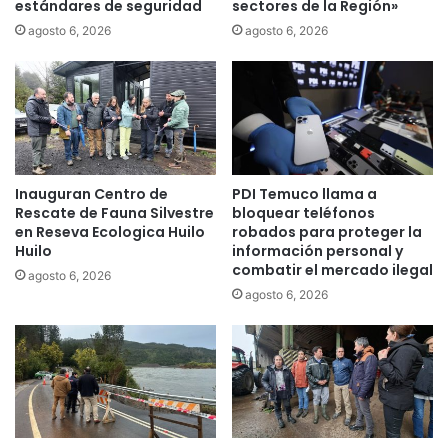
estándares de seguridad
sectores de la Región»
c
n
i
á
agosto 6, 2026
agosto 6, 2026
o
r
n
b
a
o
l
l
s
c
o
a
b
í
Inauguran Centro de
PDI Temuco llama a
r
d
Rescate de Fauna Silvestre
bloquear teléfonos
e
o
en Reseva Ecologica Huilo
robados para proteger la
p
e
Huilo
información personal y
l
n
combatir el mercado ilegal
agosto 6, 2026
a
l
agosto 6, 2026
n
a
e
r
s
u
d
t
e
a
e
C
m
u
e