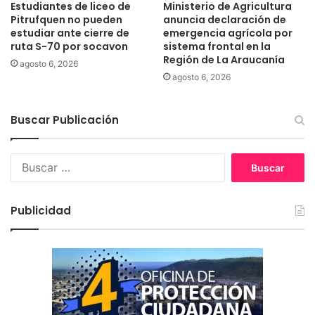
r
Estudiantes de liceo de
Ministerio de Agricultura
r
a
Pitrufquen no pueden
anuncia declaración de
g
c
estudiar ante cierre de
emergencia agrícola por
e
ruta S-70 por socavon
sistema frontal en la
a
n
Región de La Araucanía
u
agosto 6, 2026
c
t
agosto 6, 2026
i
í
a
n
v
Buscar Publicación
-
o
L
l
a
B
c
u
u
á
t
s
n
a
c
i
r
Publicidad
a
c
o
r
o
:
s