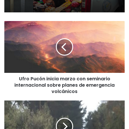
U
f
r
o
P
u
c
ó
n
Ufro Pucón inicia marzo con seminario
i
internacional sobre planes de emergencia
n
i
volcánicos
c
i
M
a
o
m
t
a
o
r
r