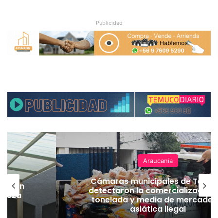
Publicidad
Araucanía
Cámaras municipales de Temu
lación
detectaron la comercialización
hueza
tonelada y media de mercader
pó
asiática ilegal