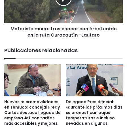
z
i
o
s
c
t
o
a
n
Motorista muere tras chocar con árbol caído
m
s
en la ruta Curacautín -Lautaro
u
e
e
m
r
Publicaciones relacionadas
i
e
n
t
a
r
r
a
i
s
o
c
i
h
n
o
t
c
Nuevas micromovilidades
Delegado Presidencial:
e
a
en Temuco: concejal Fredy
«durante los próximos días
r
r
Cartes destaca llegada de
se pronostican bajas
n
empresa Jet con tarifas
temperaturas e incluso
c
a
más accesibles y mejores
nevadas en algunos
o