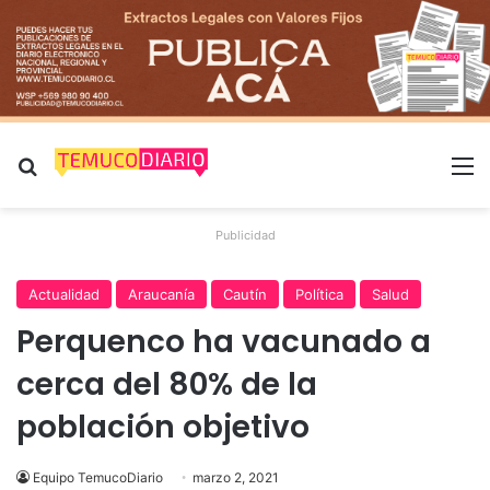
Buscar por
M
Publicidad
Actualidad
Araucanía
Cautín
Política
Salud
Perquenco ha vacunado a
cerca del 80% de la
población objetivo
Equipo TemucoDiario
marzo 2, 2021