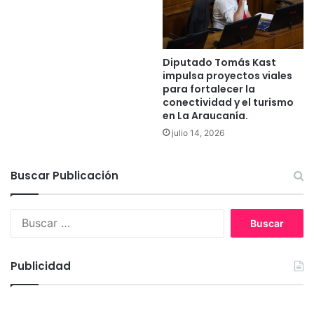
a
i
r
d
e
e
s
d
Diputado Tomás Kast
p
e
impulsa proyectos viales
a
A
para fortalecer la
t
n
conectividad y el turismo
r
g
en La Araucanía.
u
o
julio 14, 2026
l
l
l
a
Buscar Publicación
r
á
n
B
l
u
a
s
z
c
Publicidad
o
a
n
r
a
: