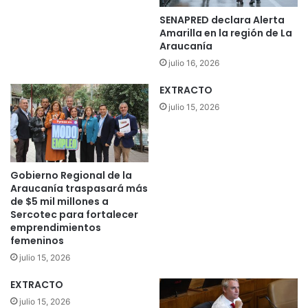
v
n
i
SENAPRED declara Alerta
c
s
Amarilla en la región de La
i
i
Araucanía
a
t
julio 16, 2026
q
a
u
r
EXTRACTO
e
"
julio 15, 2026
p
:
o
a
l
m
i
e
c
Gobierno Regional de la
n
í
Araucanía traspasará más
a
de $5 mil millones a
a
z
Sercotec para fortalecer
s
a
emprendimientos
y
n
femeninos
m
a
julio 15, 2026
i
a
l
l
EXTRACTO
i
c
julio 15, 2026
t
a