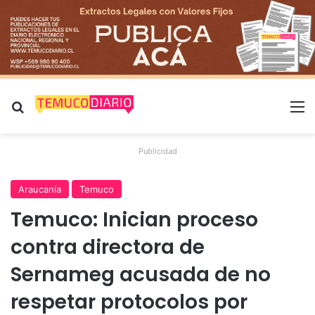
Buscar por
M
Publicidad
Araucanía
Temuco
Temuco: Inician proceso
contra directora de
Sernameg acusada de no
respetar protocolos por