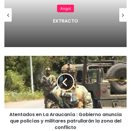
Angol
EXTRACTO
A
t
e
n
t
a
d
o
s
Atentados en La Araucanía : Gobierno anuncia
e
que policías y militares patrullarán la zona del
n
L
conflicto