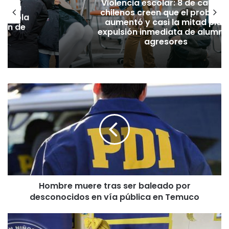
Violencia escolar: 8 de cada 1
nuncia
chilenos creen que el problem
grícola
aumentó y casi la mitad pide
gión de
expulsión inmediata de alumn
agresores
H
o
m
b
r
e
m
u
e
Hombre muere tras ser baleado por
r
desconocidos en vía pública en Temuco
e
t
r
E
a
l