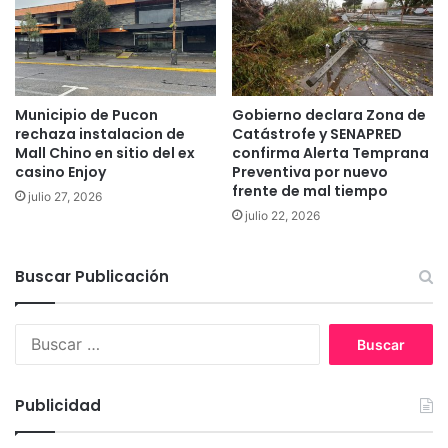
m
n
u
t
c
e
o
r
n
a
Municipio de Pucon
Gobierno declara Zona de
rechaza instalacion de
Catástrofe y SENAPRED
c
Mall Chino en sitio del ex
confirma Alerta Temprana
i
casino Enjoy
Preventiva por nuevo
o
frente de mal tiempo
n
julio 27, 2026
julio 22, 2026
a
l
d
Buscar Publicación
e
l
C
B
á
u
n
s
c
c
Publicidad
e
a
r
r
I