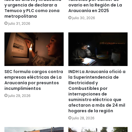
c
s
y urgencia de declarar a
ovario en la Región de La
i
Temuco y PLC como zona
Araucanía en 2025
p
metropolitana
d
i
julio 30, 2026
o
t
julio 31, 2026
s
a
e
l
n
c
v
o
í
n
a
m
p
e
SEC formula cargos contra
INDH La Araucanía ofició a
ú
m
empresas eléctricas de La
la Superintendencia de
b
o
Araucanía por presuntos
Electricidad y
l
r
incumplimientos
Combustibles por
i
a
interrupciones de
julio 29, 2026
c
e
suministro eléctrico que
a
l
afectaron a más de 24 mil
e
D
hogares de la región
n
í
julio 28, 2026
T
a
e
I