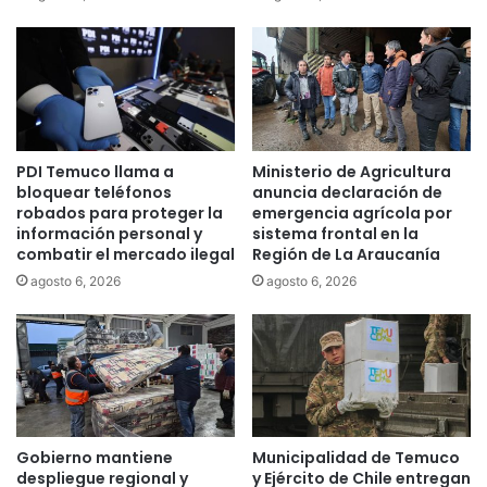
a
p
c
a
a
r
n
a
d
o
i
t
d
r
PDI Temuco llama a
Ministerio de Agricultura
a
o
bloquear teléfonos
anuncia declaración de
t
s
robados para proteger la
emergencia agrícola por
o
5
información personal y
sistema frontal en la
d
r
combatir el mercado ilegal
Región de La Araucanía
e
e
agosto 6, 2026
agosto 6, 2026
P
c
a
i
d
n
r
t
e
o
L
s
a
p
s
a
Gobierno mantiene
Municipalidad de Temuco
C
r
despliegue regional y
y Ejército de Chile entregan