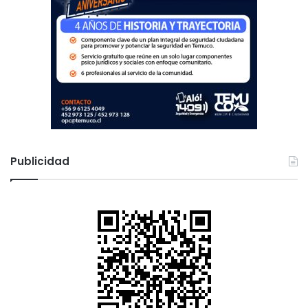
e
s
Publicidad