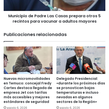
p
e
i
c
o
a
Municipio de Padre Las Casas prepara otros 5
m
recintos para vacunar a adultos mayores
d
p
e
a
P
Publicaciones relacionadas
ñ
a
a
d
v
r
i
e
r
L
t
a
u
s
a
C
l
a
Nuevas micromovilidades
Delegado Presidencial:
r
s
en Temuco: concejal Fredy
«durante los próximos días
e
a
Cartes destaca llegada de
se pronostican bajas
a
empresa Jet con tarifas
temperaturas e incluso
s
más accesibles y mejores
nevadas en algunos
l
p
estándares de seguridad
sectores de la Región»
i
r
z
e
agosto 6, 2026
agosto 6, 2026