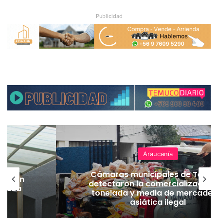
Publicidad
Araucanía
Cámaras municipales de Temu
lación
detectaron la comercialización
hueza
tonelada y media de mercader
pó
asiática ilegal