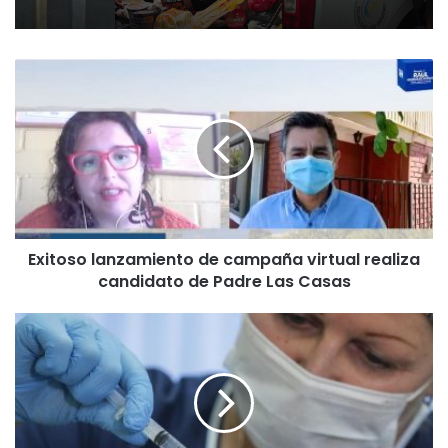
E
x
i
t
o
s
o
l
a
Exitoso lanzamiento de campaña virtual realiza
n
candidato de Padre Las Casas
z
a
m
M
i
u
e
n
n
i
t
c
o
i
d