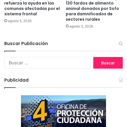
a
a
refuerza la ayuda en las
130 fardos de alimento
s
comunas afectadas por el
animal donados por Sofo
v
sistema frontal
para damnificados de
a
a
sectores rurales
s
c
agosto 5, 2026
u
agosto 5, 2026
n
a
Buscar Publicación
r
a
a
B
d
u
u
s
l
c
Publicidad
t
a
o
r
s
:
m
a
y
o
r