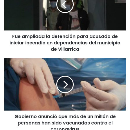
m
p
l
i
a
Fue ampliada la detención para acusado de
d
iniciar incendio en dependencias del municipio
a
l
de Villarrica
a
d
G
e
o
t
b
e
i
n
e
c
r
i
n
ó
o
n
a
p
Gobierno anunció que más de un millón de
n
a
personas han sido vacunadas contra el
u
r
n
coronavirus