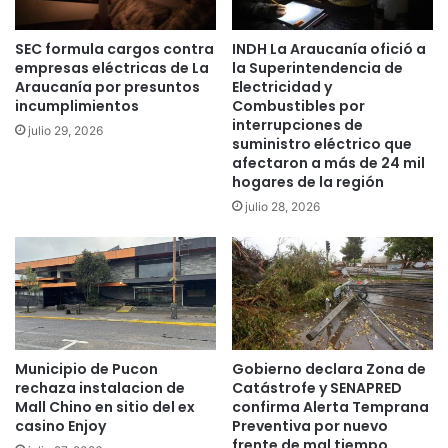
n
p
d
e
SEC formula cargos contra
INDH La Araucanía ofició a
i
r
empresas eléctricas de La
la Superintendencia de
o
s
Araucanía por presuntos
Electricidad y
e
o
incumplimientos
Combustibles por
n
n
interrupciones de
julio 29, 2026
d
a
suministro eléctrico que
e
s
afectaron a más de 24 mil
p
h
hogares de la región
e
a
julio 28, 2026
n
n
d
s
e
i
n
d
c
o
i
v
a
a
s
c
Municipio de Pucon
Gobierno declara Zona de
d
u
rechaza instalacion de
Catástrofe y SENAPRED
e
Mall Chino en sitio del ex
confirma Alerta Temprana
n
casino Enjoy
Preventiva por nuevo
l
a
frente de mal tiempo
m