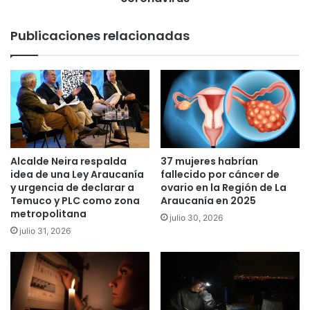
a
c
a
i
Publicaciones relacionadas
c
ó
u
q
s
u
a
e
d
m
o
á
d
s
e
d
i
e
Alcalde Neira respalda
37 mujeres habrían
n
u
idea de una Ley Araucanía
fallecido por cáncer de
i
n
y urgencia de declarar a
ovario en la Región de La
c
m
Temuco y PLC como zona
Araucanía en 2025
i
metropolitana
i
julio 30, 2026
a
l
julio 31, 2026
r
l
i
ó
n
n
c
d
e
e