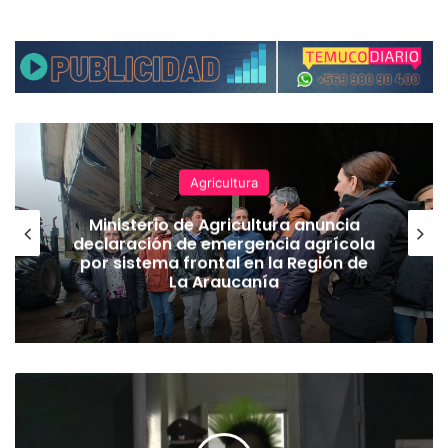
Agricultura
Ministerio de Agricultura anuncia
declaración de emergencia agrícola
por sistema frontal en la Región de
La Araucanía
F
u
e
a