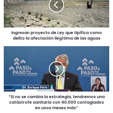
r
e
s
a
n
p
Ingresan proyecto de Ley que tipifica como
r
delito la afectación ilegítima de las aguas
o
y
e
“
c
S
t
i
o
n
d
o
e
s
L
e
e
c
y
a
q
“Si no se cambia la estrategia, tendremos una
m
u
catástrofe sanitaria con 40.000 contagiados
b
e
i
en unos meses más”
t
a