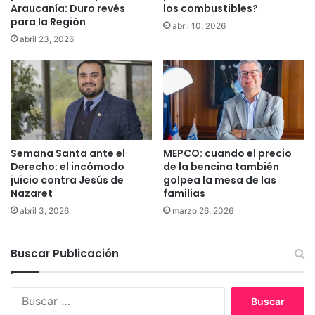
e
Araucanía: Duro revés
los combustibles?
s
para la Región
c
u
abril 10, 2026
t
n
abril 23, 2026
a
a
c
c
i
a
ó
t
n
á
i
s
l
t
Semana Santa ante el
MEPCO: cuando el precio
e
r
Derecho: el incómodo
de la bencina también
g
o
juicio contra Jesús de
golpea la mesa de las
í
f
Nazaret
familias
t
e
abril 3, 2026
marzo 26, 2026
i
s
m
a
a
n
Buscar Publicación
d
i
e
t
l
a
B
a
r
u