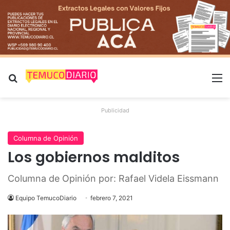
Buscar por
M
Publicidad
Columna de Opinión
Los gobiernos malditos
Columna de Opinión por: Rafael Videla Eissmann
Equipo TemucoDiario
febrero 7, 2021