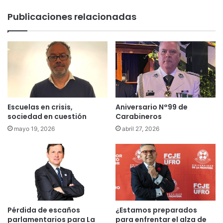
i
l
Publicaciones relacionadas
p
a
i
e
f
s
i
t
c
r
a
a
c
t
o
e
m
g
Escuelas en crisis,
Aniversario N°99 de
o
i
sociedad en cuestión
Carabineros
d
a
mayo 19, 2026
abril 27, 2026
e
,
l
t
i
e
t
n
o
d
l
r
a
e
a
m
Pérdida de escaños
¿Estamos preparados
f
o
parlamentarios para La
para enfrentar el alza de