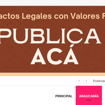
Deportes Temuco termina relación contractual con Arturo Sanhueza tras derrota ante Copiapó
Publicid
PRINCIPAL
ARAUCANÍA