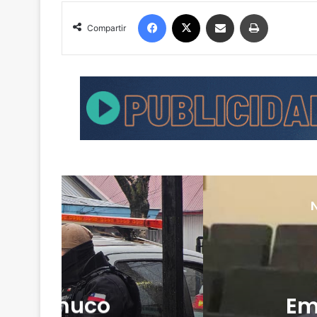
Facebook
X
Compartir por correo electrónico
Imprimir
Compartir
de Temuco
Em