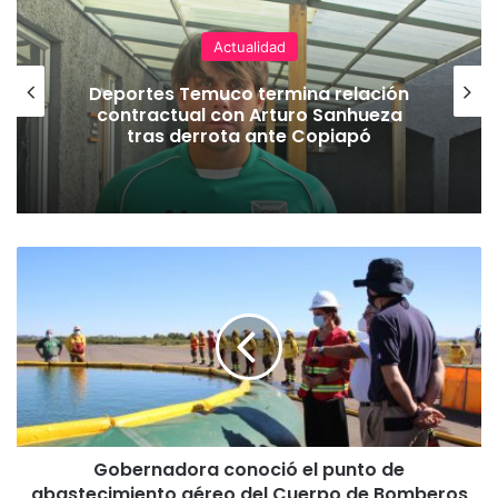
Actualidad
Deportes Temuco termina relación
contractual con Arturo Sanhueza
tras derrota ante Copiapó
G
o
b
e
r
n
a
d
o
Gobernadora conoció el punto de
r
abastecimiento aéreo del Cuerpo de Bomberos
a