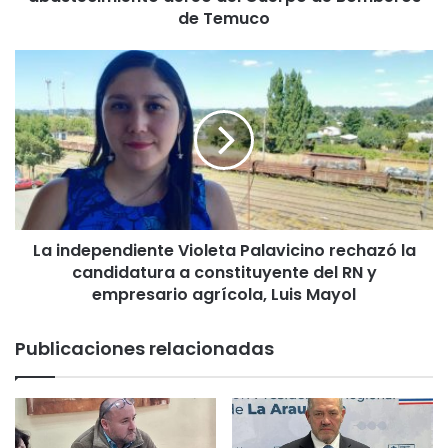
c
de Temuco
o
n
L
o
a
c
i
i
n
ó
d
e
e
l
p
p
e
u
n
n
La independiente Violeta Palavicino rechazó la
d
t
candidatura a constituyente del RN y
i
o
e
empresario agrícola, Luis Mayol
d
n
e
t
Publicaciones relacionadas
a
e
b
V
a
i
s
o
t
l