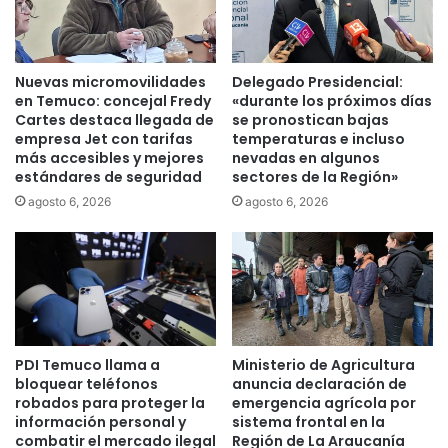
e
e
c
t
i
a
m
P
Nuevas micromovilidades
Delegado Presidencial:
i
a
en Temuco: concejal Fredy
«durante los próximos días
e
l
Cartes destaca llegada de
se pronostican bajas
n
a
empresa Jet con tarifas
temperaturas e incluso
t
más accesibles y mejores
nevadas en algunos
v
estándares de seguridad
sectores de la Región»
o
i
a
c
agosto 6, 2026
agosto 6, 2026
é
i
r
n
e
o
o
r
d
e
e
c
l
h
PDI Temuco llama a
Ministerio de Agricultura
C
a
bloquear teléfonos
anuncia declaración de
u
z
robados para proteger la
emergencia agrícola por
e
ó
información personal y
sistema frontal en la
r
l
combatir el mercado ilegal
Región de La Araucanía