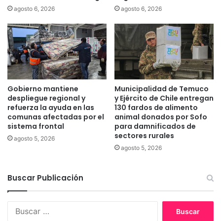
p
a
agosto 6, 2026
agosto 6, 2026
o
c
d
a
e
n
B
d
o
i
m
d
b
a
e
t
Gobierno mantiene
Municipalidad de Temuco
r
u
despliegue regional y
y Ejército de Chile entregan
o
r
refuerza la ayuda en las
130 fardos de alimento
s
a
comunas afectadas por el
animal donados por Sofo
d
sistema frontal
para damnificados de
a
sectores rurales
e
c
agosto 5, 2026
T
o
agosto 5, 2026
e
n
m
s
u
Buscar Publicación
t
c
i
o
t
B
u
u
y