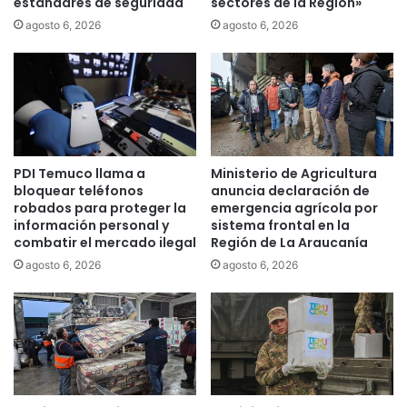
estándares de seguridad
sectores de la Región»
e
a
r
n
agosto 6, 2026
agosto 6, 2026
i
t
n
e
a
m
r
o
i
s
o
C
e
h
PDI Temuco llama a
Ministerio de Agricultura
n
i
bloquear teléfonos
anuncia declaración de
F
l
robados para proteger la
emergencia agrícola por
r
e
información personal y
sistema frontal en la
e
a
combatir el mercado ilegal
Región de La Araucanía
i
n
agosto 6, 2026
agosto 6, 2026
r
u
e
n
c
i
a
n
l
a