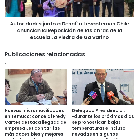
s
d
o
a
s
d
p
Autoridades junto a Desafío Levantemos Chile
e
a
anuncian la Reposición de las obras de la
s
r
j
escuela La Piedra de Galvarino
a
u
n
n
Publicaciones relacionadas
u
t
e
o
v
a
o
D
c
e
e
s
n
a
t
f
r
í
Nuevas micromovilidades
Delegado Presidencial:
o
o
en Temuco: concejal Fredy
«durante los próximos días
v
L
Cartes destaca llegada de
se pronostican bajas
e
e
empresa Jet con tarifas
temperaturas e incluso
t
más accesibles y mejores
nevadas en algunos
v