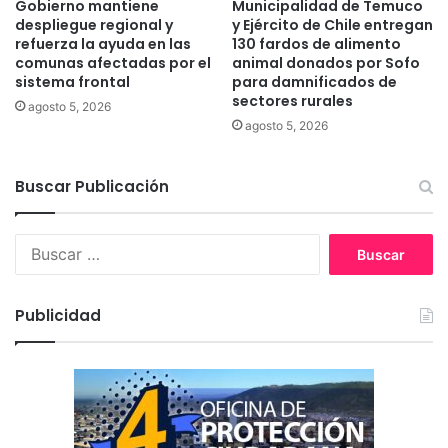
Gobierno mantiene
Municipalidad de Temuco
R
despliegue regional y
y Ejército de Chile entregan
e
refuerza la ayuda en las
130 fardos de alimento
p
comunas afectadas por el
animal donados por Sofo
sistema frontal
para damnificados de
o
sectores rurales
s
agosto 5, 2026
i
agosto 5, 2026
c
i
Buscar Publicación
ó
n
d
B
e
u
l
s
a
c
s
Publicidad
a
o
r
b
:
r
a
s
d