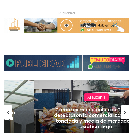
Publicidad
Araucanía
Cámaras municipales de Temu
lación
detectaron la comercialización
hueza
tonelada y media de mercader
pó
asiática ilegal