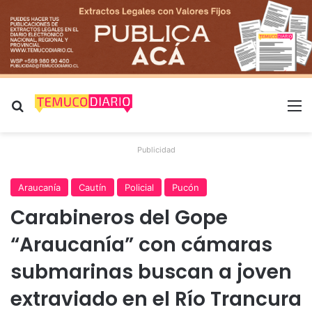
Buscar por
M
Publicidad
Araucanía
Cautín
Policial
Pucón
Carabineros del Gope
“Araucanía” con cámaras
submarinas buscan a joven
extraviado en el Río Trancura