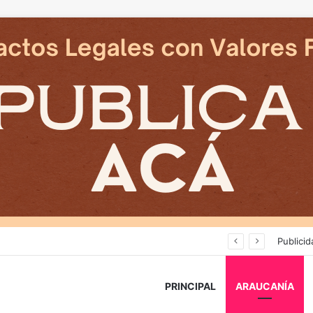
Deportes Temuco termina relación contractual con Arturo Sanhueza tras derrota ante Copiapó
Publicid
PRINCIPAL
ARAUCANÍA