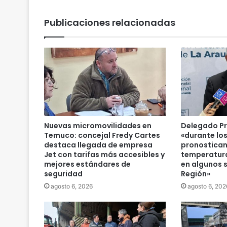
d
e
Publicaciones relacionadas
n
c
i
a
a
l
a
b
a
j
Nuevas micromovilidades en
Delegado Pr
a
Temuco: concejal Fredy Cartes
«durante lo
e
destaca llegada de empresa
pronostican
n
Jet con tarifas más accesibles y
temperatura
mejores estándares de
en algunos s
c
seguridad
Región»
o
n
agosto 6, 2026
agosto 6, 202
s
u
m