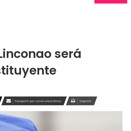
Publicidad
Linconao será
tituyente
Compartir por correo electrónico
Imprimir