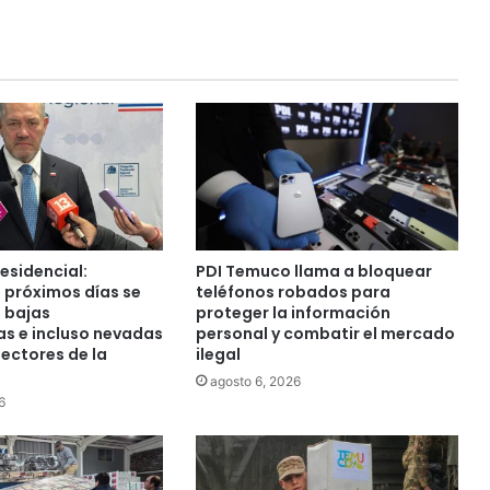
i
l
e
n
a
e
n
c
u
a
r
e
esidencial:
PDI Temuco llama a bloquear
n
s próximos días se
teléfonos robados para
t
 bajas
proteger la información
e
s e incluso nevadas
personal y combatir el mercado
ectores de la
ilegal
n
a
agosto 6, 2026
:
6
S
o
r