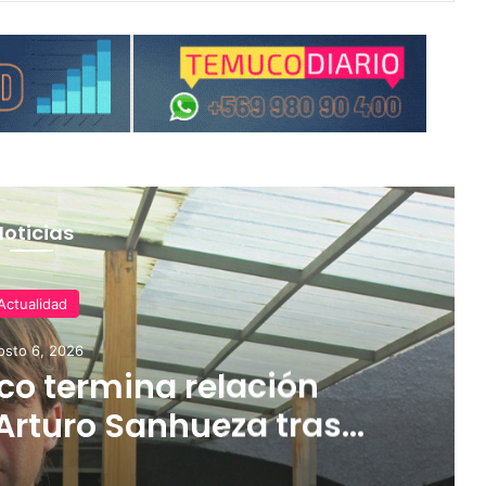
Noticias
Actualidad
osto 6, 2026
o termina relación
Arturo Sanhueza tras
ante Copiapó