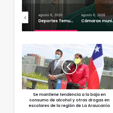
osto 7, 2026
agosto 6, 2026
agosto 6, 2026
Heladas: reactivan campaña por riesgo de congelamiento de medidores de agua
Deportes Temuco termina relación contractual con Arturo Sanhueza tras derrota ante Copiapó
Cámaras municipales de Temuco detectaron
S
e
m
a
n
t
i
e
n
Se mantiene tendencia a la baja en
e
consumo de alcohol y otras drogas en
t
e
escolares de la región de La Araucanía
n