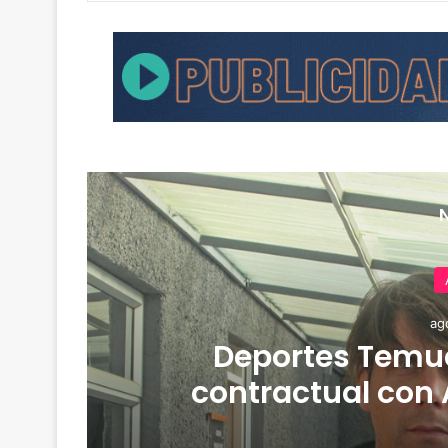
ag
de
Deportes Temuc
contractual con 
derrota 