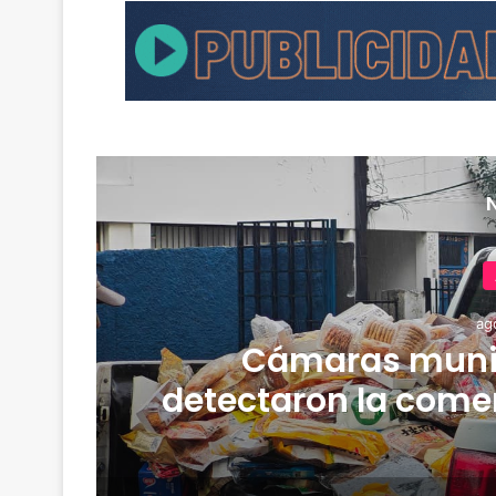
ag
Cámaras muni
detectaron la comer
y media de merca