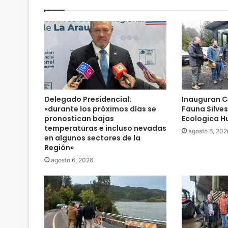
o
s
C
a
r
c
a
m
a
Delegado Presidencial:
Inauguran C
l
«durante los próximos días se
Fauna Silve
e
pronostican bajas
Ecologica Hu
temperaturas e incluso nevadas
s
agosto 6, 202
en algunos sectores de la
t
Región»
u
v
agosto 6, 2026
o
s
u
d
e
b