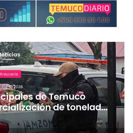
Noticias
Araucanía
osto 6, 2026
cipales de Temuco
cialización de tonelada
dería asiática ilegal