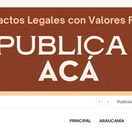
Cámaras municipales de Temuco detectaron la comercialización de tonelada y media de mercadería asiática ilegal
Publicid
PRINCIPAL
ARAUCANÍA