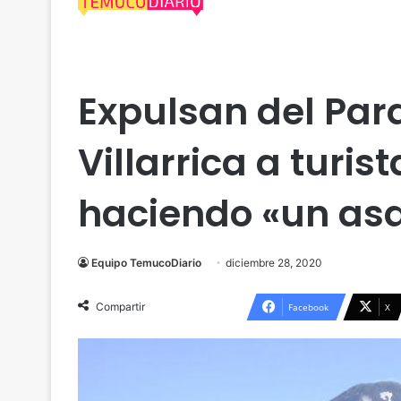
Actualidad
Araucanía
Cautín
Villarrica
Expulsan del Par
Villarrica a turi
haciendo «un asa
Equipo TemucoDiario
diciembre 28, 2020
Compartir
Facebook
X