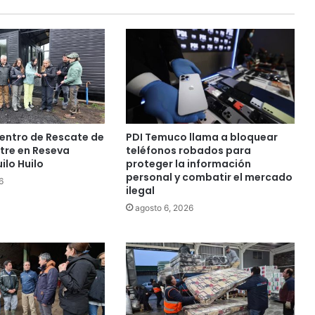
o
s
e
n
í
n
d
i
c
entro de Rescate de
PDI Temuco llama a bloquear
e
stre en Reseva
teléfonos robados para
s
ilo Huilo
proteger la información
personal y combatir el mercado
d
6
ilegal
e
c
agosto 6, 2026
a
l
i
d
a
d
d