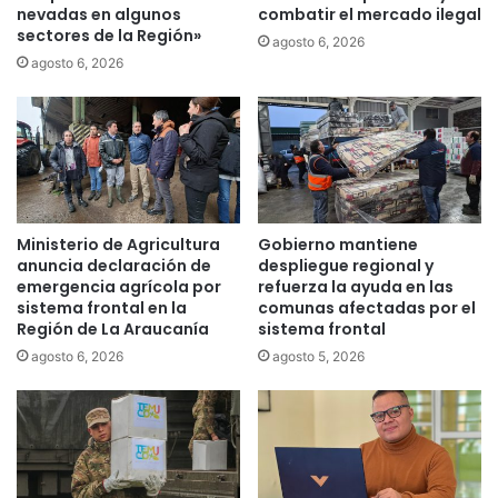
t
nevadas en algunos
combatir el mercado ilegal
o
sectores de la Región»
r
a
agosto 6, 2026
e
l
agosto 6, 2026
n
a
e
c
s
a
p
n
a
d
r
i
a
d
Ministerio de Agricultura
Gobierno mantiene
l
a
anuncia declaración de
despliegue regional y
a
t
emergencia agrícola por
refuerza la ayuda en las
s
u
sistema frontal en la
comunas afectadas por el
r
r
Región de La Araucanía
sistema frontal
e
a
agosto 6, 2026
agosto 5, 2026
g
d
i
e
o
R
n
o
e
b
s
e