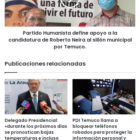
l
d
o
o
s
H
p
u
r
Partido Humanista define apoyo a la
m
i
candidatura de Roberto Neira al sillón municipal
a
m
n
por Temuco.
e
i
r
s
Publicaciones relacionadas
o
t
s
a
s
d
e
e
i
f
s
i
n
n
u
e
e
a
Delegado Presidencial:
PDI Temuco llama a
v
p
«durante los próximos días
bloquear teléfonos
o
o
se pronostican bajas
robados para proteger la
s
y
temperaturas e incluso
información personal y