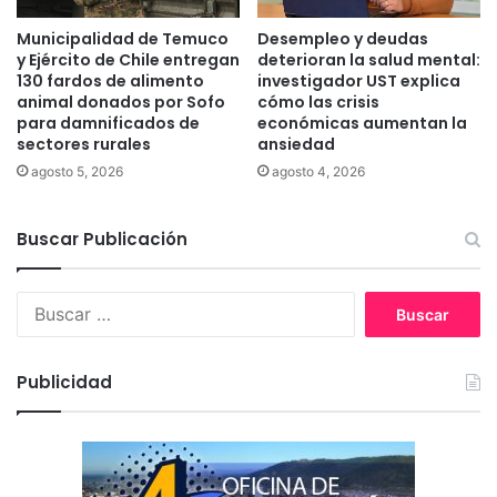
d
r
e
t
Municipalidad de Temuco
Desempleo y deudas
l
o
y Ejército de Chile entregan
deterioran la salud mental:
B
N
130 fardos de alimento
investigador UST explica
i
e
animal donados por Sofo
cómo las crisis
o
para damnificados de
económicas aumentan la
i
sectores rurales
ansiedad
b
r
í
a
agosto 5, 2026
agosto 4, 2026
o
a
y
l
L
Buscar Publicación
s
a
i
A
l
B
r
l
u
a
ó
s
u
n
c
c
m
Publicidad
a
a
u
r
n
n
:
í
i
a
c
i