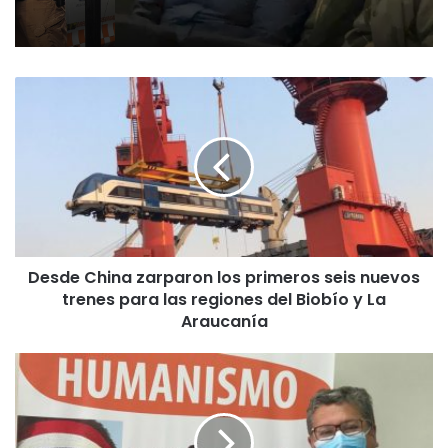
D
e
s
d
e
C
h
i
n
Desde China zarparon los primeros seis nuevos
a
trenes para las regiones del Biobío y La
z
a
Araucanía
r
p
P
a
a
r
r
o
t
n
i