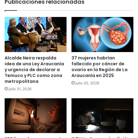
Publicaciones relacionadas
e
e
n
f
t
e
i
c
v
t
a
o
s
s
i
a
e
d
Alcalde Neira respalda
37 mujeres habrían
t
v
idea de una Ley Araucanía
fallecido por cáncer de
e
e
y urgencia de declarar a
ovario en la Región de La
s
Temuco y PLC como zona
Araucanía en 2025
r
metropolitana
u
s
julio 30, 2026
j
o
julio 31, 2026
e
s
t
d
o
e
s
l
a
a
c
v
u
a