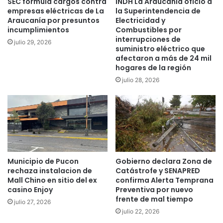
SEC formula cargos contra
INDH La Araucanía ofició a
s
c
empresas eléctricas de La
la Superintendencia de
a
u
Araucanía por presuntos
Electricidad y
d
n
incumplimientos
Combustibles por
o
a
interrupciones de
julio 29, 2026
s
P
suministro eléctrico que
d
f
afectaron a más de 24 mil
e
i
hogares de la región
t
z
julio 28, 2026
r
e
a
r
f
?
i
c
a
r
d
Municipio de Pucon
Gobierno declara Zona de
r
rechaza instalacion de
Catástrofe y SENAPRED
Mall Chino en sitio del ex
confirma Alerta Temprana
o
casino Enjoy
Preventiva por nuevo
g
frente de mal tiempo
a
julio 27, 2026
julio 22, 2026