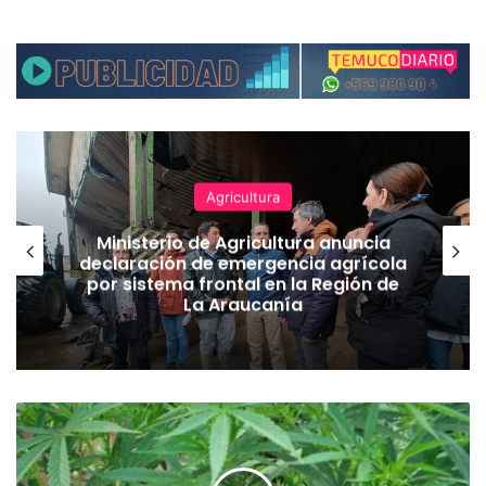
Agricultura
Ministerio de Agricultura anuncia
declaración de emergencia agrícola
por sistema frontal en la Región de
La Araucanía
L
a
A
r