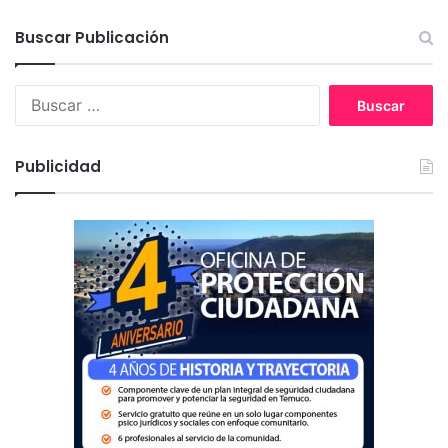
Buscar Publicación
B
u
s
c
Publicidad
a
r
: