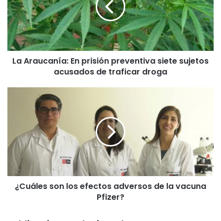
a
u
c
a
n
La Araucanía: En prisión preventiva siete sujetos
í
acusados de traficar droga
a
:
E
¿
n
C
p
u
r
á
i
l
s
e
i
s
ó
s
n
o
p
¿Cuáles son los efectos adversos de la vacuna
n
r
Pfizer?
l
e
o
v
s