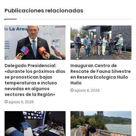
l
u
Publicaciones relacionadas
o
e
d
r
e
i
c
m
o
i
n
e
c
n
i
t
e
o
Delegado Presidencial:
Inauguran Centro de
r
d
«durante los próximos días
Rescate de Fauna Silvestre
t
e
se pronostican bajas
en Reseva Ecologica Huilo
o
l
temperaturas e incluso
Huilo
s
nevadas en algunos
a
agosto 6, 2026
sectores de la Región»
c
F
o
N
agosto 6, 2026
n
E
m
c
u
o
j
n
e
t