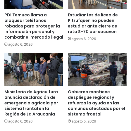
r
r
e
a
PDI Temuco llama a
Estudiantes de liceo de
s
e
bloquear teléfonos
Pitrufquen no pueden
a
m
robados para proteger la
estudiar ante cierre de
r
p
información personal y
ruta S-70 por socavon
t
r
combatir el mercado ilegal
agosto 6, 2026
i
e
agosto 6, 2026
s
s
t
a
a
s
s
d
d
e
e
b
L
u
a
s
Ministerio de Agricultura
Gobierno mantiene
A
e
anuncia declaración de
despliegue regional y
r
s
emergencia agrícola por
refuerza la ayuda en las
a
d
sistema frontal en la
comunas afectadas por el
u
Región de La Araucanía
sistema frontal
e
c
L
agosto 6, 2026
agosto 5, 2026
a
a