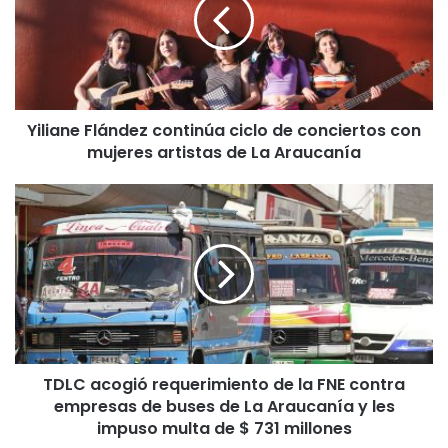
i
a
n
e
F
l
Yiliane Flández continúa ciclo de conciertos con
á
mujeres artistas de La Araucanía
n
d
e
T
z
D
c
L
o
C
n
a
t
c
i
o
n
g
ú
i
a
TDLC acogió requerimiento de la FNE contra
ó
c
empresas de buses de La Araucanía y les
r
i
e
impuso multa de $ 731 millones
c
q