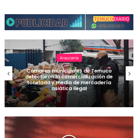
Araucanía
Cámaras municipales de Temuco
detectaron la comercialización de
tonelada y media de mercadería
asiática ilegal
Y
i
l