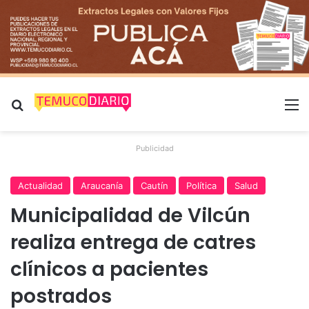
Buscar por
M
Publicidad
Actualidad
Araucanía
Cautín
Política
Salud
Municipalidad de Vilcún
realiza entrega de catres
clínicos a pacientes
postrados