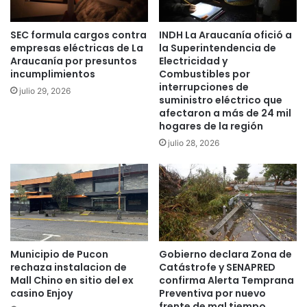
k
a
i
m
SEC formula cargos contra
INDH La Araucanía ofició a
l
a
empresas eléctricas de La
la Superintendencia de
ó
d
Araucanía por presuntos
Electricidad y
m
r
incumplimientos
Combustibles por
e
e
interrupciones de
julio 29, 2026
t
y
suministro eléctrico que
r
n
afectaron a más de 24 mil
o
o
hogares de la región
s
d
julio 28, 2026
d
e
e
l
c
p
o
a
r
d
t
r
a
e
f
,
Municipio de Pucon
Gobierno declara Zona de
u
rechaza instalacion de
Catástrofe y SENAPRED
s
Mall Chino en sitio del ex
confirma Alerta Temprana
e
e
casino Enjoy
Preventiva por nuevo
g
g
frente de mal tiempo