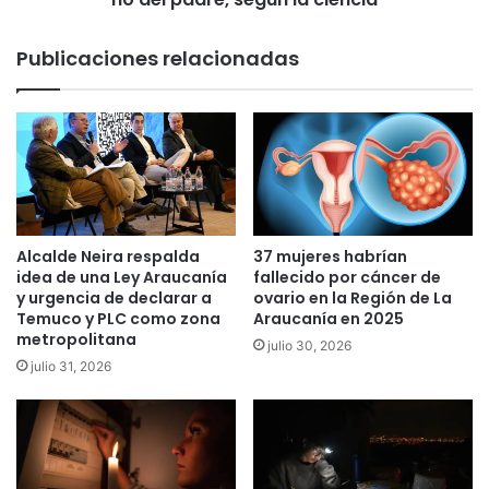
e
e
n
d
Publicaciones relacionadas
d
a
i
n
o
l
s
a
f
i
o
n
r
t
e
e
s
l
Alcalde Neira respalda
37 mujeres habrían
t
i
idea de una Ley Araucanía
fallecido por cáncer de
a
g
y urgencia de declarar a
ovario en la Región de La
l
Temuco y PLC como zona
Araucanía en 2025
e
metropolitana
e
n
julio 30, 2026
s
c
julio 31, 2026
c
i
o
a
n
d
3
e
8
l