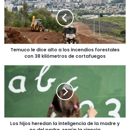
e
m
u
c
o
l
e
d
Temuco le dice alto a los incendios forestales
i
con 38 kilómetros de cortafuegos
c
e
a
L
l
o
t
s
o
h
a
i
l
j
o
o
s
s
i
h
n
Los hijos heredan la inteligencia de la madre y
e
c
no del padre, según la ciencia
r