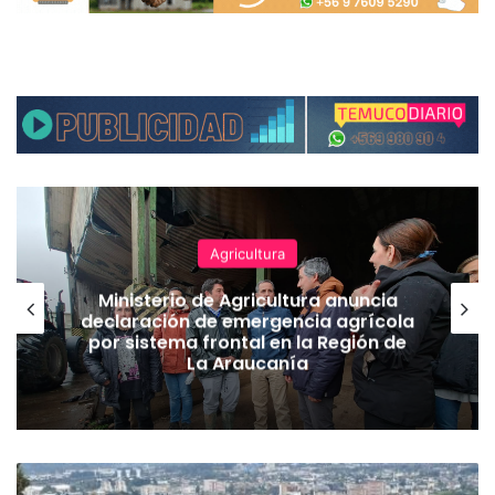
Agricultura
Ministerio de Agricultura anuncia
declaración de emergencia agrícola
por sistema frontal en la Región de
La Araucanía
T