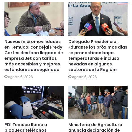
l
t
t
a
i
l
m
a
o
p
“
r
C
i
Nuevas micromovilidades
Delegado Presidencial:
y
s
en Temuco: concejal Fredy
«durante los próximos días
b
i
Cartes destaca llegada de
se pronostican bajas
e
ó
empresa Jet con tarifas
temperaturas e incluso
r
n
más accesibles y mejores
nevadas en algunos
d
estándares de seguridad
sectores de la Región»
p
a
r
agosto 6, 2026
agosto 6, 2026
y
e
s
v
”
e
d
n
e
t
l
i
a
v
ñ
PDI Temuco llama a
Ministerio de Agricultura
a
bloquear teléfonos
anuncia declaración de
o
a