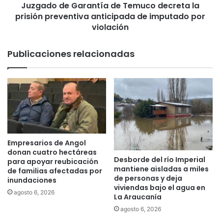
e
Juzgado de Garantía de Temuco decreta la
G
c
prisión preventiva anticipada de imputado por
a
e
r
violación
n
a
s
n
Publicaciones relacionadas
u
t
s
í
p
a
r
d
o
e
d
T
u
e
c
m
t
u
Empresarios de Angol
o
c
donan cuatro hectáreas
s
Desborde del río Imperial
o
para apoyar reubicación
mantiene aisladas a miles
e
d
de familias afectadas por
de personas y deja
n
inundaciones
e
viviendas bajo el agua en
e
c
agosto 6, 2026
La Araucanía
l
r
agosto 6, 2026
ú
e