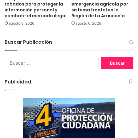
robados para proteger la
emergencia agrícola por
n
información personal y
sistema frontal en la
t
combatir el mercado ilegal
Región de La Araucanía
i
agosto 6, 2026
agosto 6, 2026
c
i
p
Buscar Publicación
a
d
a
B
d
u
e
s
i
c
Publicidad
m
a
p
r
u
:
t
a
d
o
p
o