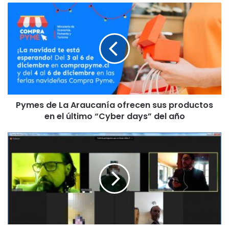
P
y
m
e
s
d
e
L
a
Pymes de La Araucanía ofrecen sus productos
A
en el último “Cyber days” del año
r
a
u
J
c
u
a
z
n
g
í
a
a
d
o
o
f
d
r
e