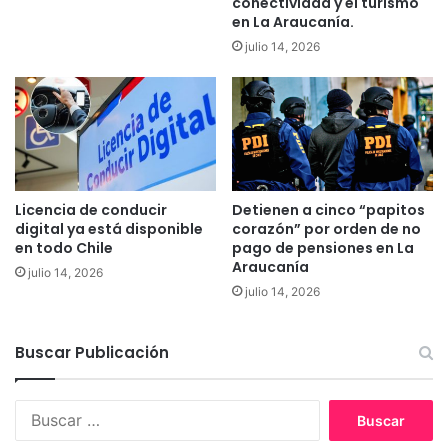
conectividad y el turismo
o
n
en La Araucanía.
z
i
julio 14, 2026
o
n
n
f
a
r
s
a
u
g
r
a
e
n
n
t
Licencia de conducir
Detienen a cinco “papitos
L
i
digital ya está disponible
corazón” por orden de no
a
a
en todo Chile
pago de pensiones en La
A
Araucanía
p
julio 14, 2026
r
e
julio 14, 2026
a
s
u
c
c
a
Buscar Publicación
a
d
n
o
í
B
r
a
u
e