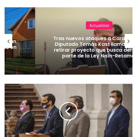
Actualidad
Tras nuevos ataques a Carabiner
lecerán
Diputado Tomás Kast llama al P
lado en
retirar proyecto que busca dero
parte de la Ley Naín-Retamal
G
o
b
i
e
r
n
o