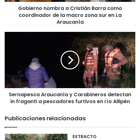
n
Gobierno nombra a Cristián Barra como
o
coordinador de la macro zona sur en La
m
b
Araucanía
r
a
S
a
e
C
r
r
n
i
a
s
p
t
e
i
s
á
c
n
Sernapesca Araucanía y Carabineros detectan
a
B
in fraganti a pescadores furtivos en río Allipén
A
a
r
r
a
Publicaciones relacionadas
r
u
a
c
c
a
EXTRACTO
o
n