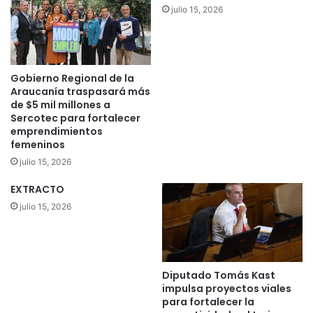
julio 15, 2026
m
í
o
a
c
y
o
C
o
a
Gobierno Regional de la
r
r
Araucanía traspasará más
d
a
de $5 mil millones a
i
Sercotec para fortalecer
b
n
emprendimientos
i
femeninos
a
n
d
e
julio 15, 2026
o
r
EXTRACTO
r
o
d
s
julio 15, 2026
e
d
l
e
a
t
m
e
Diputado Tomás Kast
a
c
impulsa proyectos viales
c
t
para fortalecer la
r
a