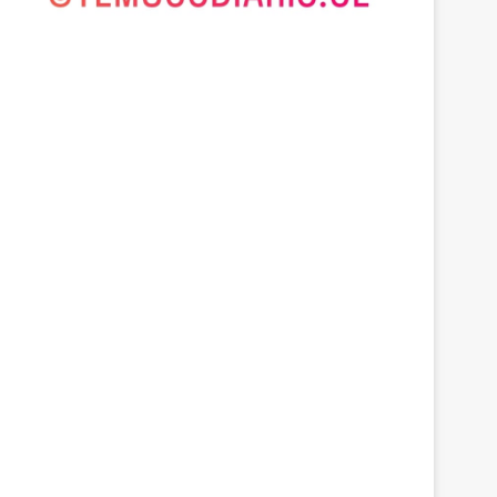
agosto 7, 2026
Heladas: reactivan campañ
congelamiento de medid
 2026
agosto 9, 2026
agosto 7, 2026
Dos adultos fallecen tras choque entre furgón y bus que llevaba juveniles de Deportes Temuco en La Araucanía
Avanza construcción de nuevas vías del proyecto de extensión Tren Temuco-Gorbea
Heladas: reactivan campaña por riesgo de congelamiento de medidores de agua