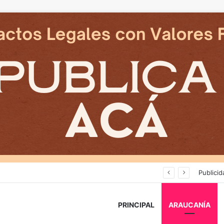
Avanza construcción de nuevas vías del proyecto de extensión Tren Temuco-Gorbea
Publicid
PRINCIPAL
ARAUCANÍA