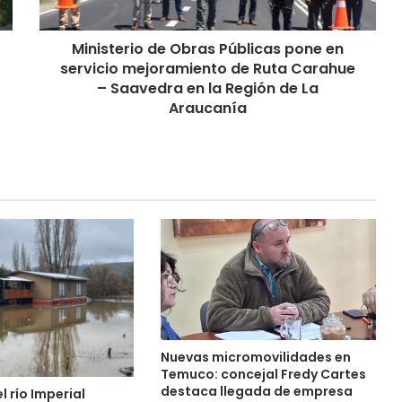
r
i
Ministerio de Obras Públicas pone en
o
servicio mejoramiento de Ruta Carahue
d
e
– Saavedra en la Región de La
O
Araucanía
b
r
a
s
P
ú
b
l
i
c
a
s
p
Nuevas micromovilidades en
o
Temuco: concejal Fredy Cartes
n
destaca llegada de empresa
 río Imperial