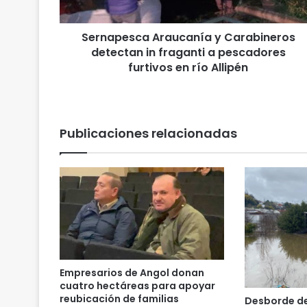
s
c
Sernapesca Araucanía y Carabineros
a
detectan in fraganti a pescadores
A
r
furtivos en río Allipén
a
u
c
a
Publicaciones relacionadas
n
í
a
y
C
a
r
a
b
i
Empresarios de Angol donan
n
cuatro hectáreas para apoyar
e
reubicación de familias
Desborde del