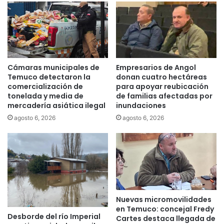
o
-
d
1
e
9
P
d
u
e
c
s
ó
Cámaras municipales de
Empresarios de Angol
d
n
Temuco detectaron la
donan cuatro hectáreas
e
y
comercialización de
para apoyar reubicación
e
tonelada y media de
de familias afectadas por
a
mercadería asiática ilegal
inundaciones
l
c
C
u
agosto 6, 2026
agosto 6, 2026
o
e
m
n
p
t
l
a
e
c
j
o
o
n
Nuevas micromovilidades
A
u
en Temuco: concejal Fredy
s
n
Desborde del río Imperial
Cartes destaca llegada de
i
6