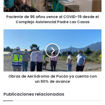
t
e
d
Paciente de 96 años vence al COVID-19 desde el
e
Complejo Asistencial Padre Las Casas
9
6
a
O
ñ
b
o
r
s
a
v
s
e
d
n
e
c
A
e
e
a
Obras de Aeródromo de Pucón ya cuenta con
r
l
un 60% de avance
ó
C
d
O
r
Publicaciones relacionadas
V
o
I
m
D