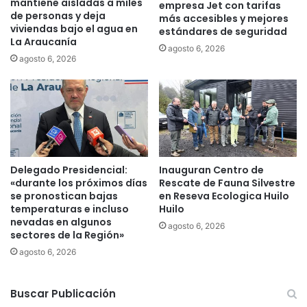
mantiene aisladas a miles
empresa Jet con tarifas
s
0
de personas y deja
más accesibles y mejores
t
%
viviendas bajo el agua en
estándares de seguridad
e
d
La Araucanía
agosto 6, 2026
n
e
agosto 6, 2026
c
a
i
v
a
a
l
n
P
c
a
e
d
r
Delegado Presidencial:
Inauguran Centro de
«durante los próximos días
Rescate de Fauna Silvestre
e
se pronostican bajas
en Reseva Ecologica Huilo
L
temperaturas e incluso
Huilo
a
nevadas en algunos
s
agosto 6, 2026
sectores de la Región»
C
agosto 6, 2026
a
s
a
Buscar Publicación
s