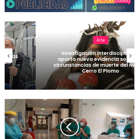
Arte
Investigación interdisciplinaria
Hel
aporta nueva evidencia sobre las
ircunstancias de muerte del Niño de
Cerro El Plomo
P
a
c
i
e
n