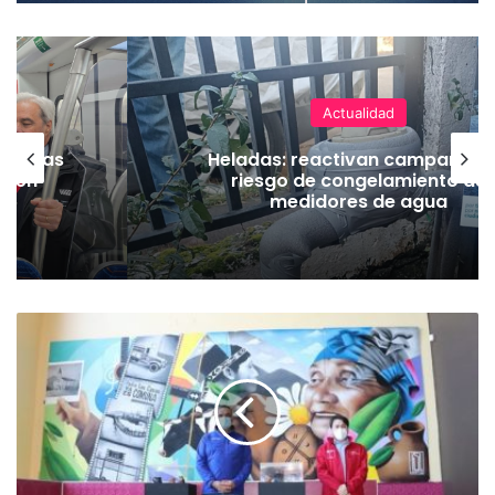
Actualidad
as vías
Heladas: reactivan campaña p
Tren
riesgo de congelamiento de
medidores de agua
S
e
r
e
m
i
d
e