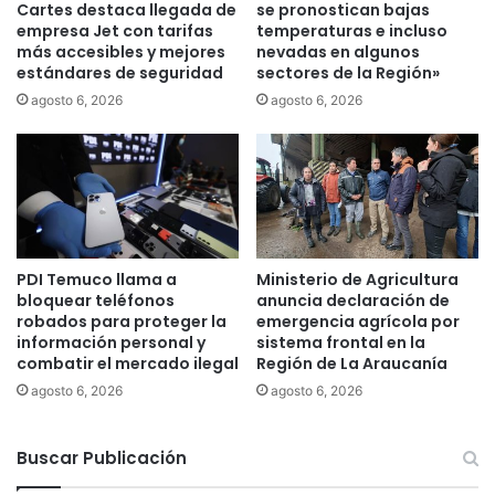
Cartes destaca llegada de
se pronostican bajas
d
empresa Jet con tarifas
temperaturas e incluso
e
más accesibles y mejores
nevadas en algunos
L
estándares de seguridad
sectores de la Región»
a
agosto 6, 2026
agosto 6, 2026
A
r
a
u
c
a
n
í
PDI Temuco llama a
Ministerio de Agricultura
bloquear teléfonos
anuncia declaración de
a
robados para proteger la
emergencia agrícola por
e
información personal y
sistema frontal en la
j
combatir el mercado ilegal
Región de La Araucanía
e
agosto 6, 2026
agosto 6, 2026
c
u
t
Buscar Publicación
a
r