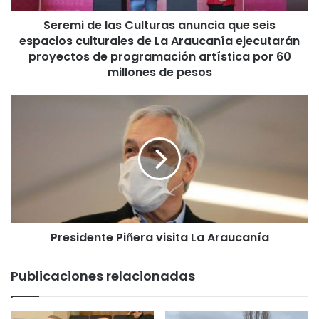
l
Seremi de las Culturas anuncia que seis
a
espacios culturales de La Araucanía ejecutarán
s
C
proyectos de programación artística por 60
u
millones de pesos
l
t
P
u
r
r
e
a
s
s
i
a
d
n
e
u
n
n
t
c
Presidente Piñera visita La Araucanía
e
i
P
a
i
Publicaciones relacionadas
q
ñ
u
e
e
r