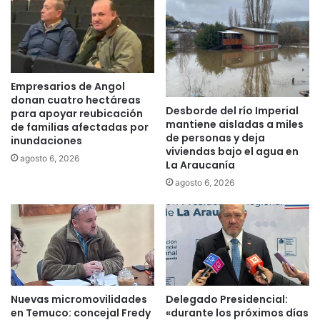
s
a
e
v
i
i
s
s
e
i
s
t
Empresarios de Angol
p
a
donan cuatro hectáreas
a
Desborde del río Imperial
L
para apoyar reubicación
mantiene aisladas a miles
c
de familias afectadas por
a
de personas y deja
i
inundaciones
A
viviendas bajo el agua en
o
r
agosto 6, 2026
La Araucanía
s
a
agosto 6, 2026
c
u
u
c
l
a
t
n
u
í
r
a
a
l
Nuevas micromovilidades
Delegado Presidencial:
e
en Temuco: concejal Fredy
«durante los próximos días
s