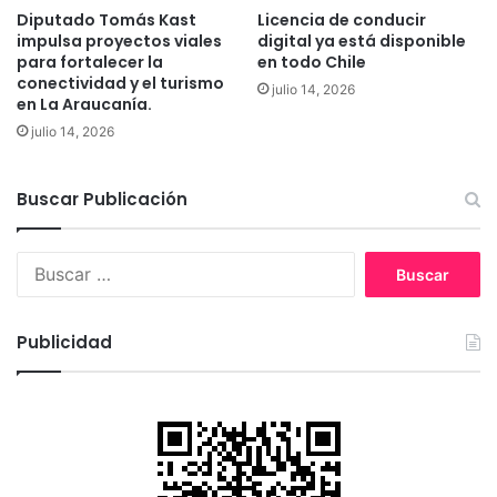
Diputado Tomás Kast
Licencia de conducir
i
t
impulsa proyectos viales
digital ya está disponible
e
o
para fortalecer la
en todo Chile
s
m
conectividad y el turismo
a
julio 14, 2026
a
en La Araucanía.
l
r
julio 14, 2026
i
m
ó
e
a
d
Buscar Publicación
d
i
e
d
s
a
B
m
s
u
e
e
s
n
f
c
Publicidad
t
e
a
i
c
r
r
t
:
a
i
l
v
M
a
i
s