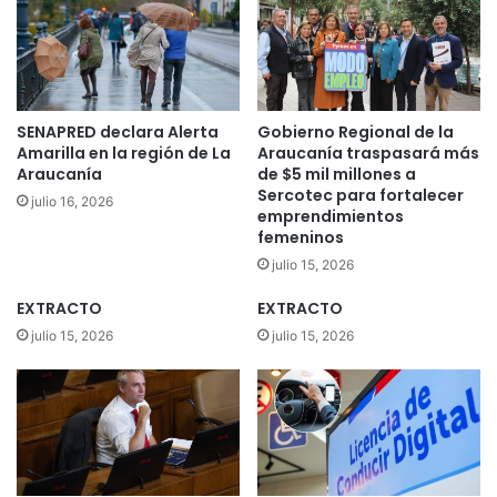
j
r
o
a
d
u
e
c
u
a
n
n
SENAPRED declara Alerta
Gobierno Regional de la
a
í
Amarilla en la región de La
Araucanía traspasará más
l
a
Araucanía
de $5 mil millones a
e
h
Sercotec para fortalecer
julio 16, 2026
u
emprendimientos
a
femeninos
c
c
e
e
julio 15, 2026
m
u
i
EXTRACTO
EXTRACTO
n
a
l
julio 15, 2026
julio 15, 2026
,
l
M
a
a
m
r
a
y
d
o
o
r
a