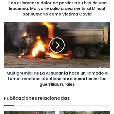
Con el inmenso dolor de perder a su hijo de una
n
leucemia, Maryorie salió a desmentir al Minsal
s
o
por sumarlo como victima Covid
d
o
M
l
u
o
l
r
t
d
i
e
g
p
r
e
e
r
m
d
Multigremial de La Araucanía hace un llamado a
i
e
tomar medidas efectivas para desarticular las
a
r
l
guerrillas rurales
a
d
s
e
Publicaciones relacionadas
u
L
h
a
i
A