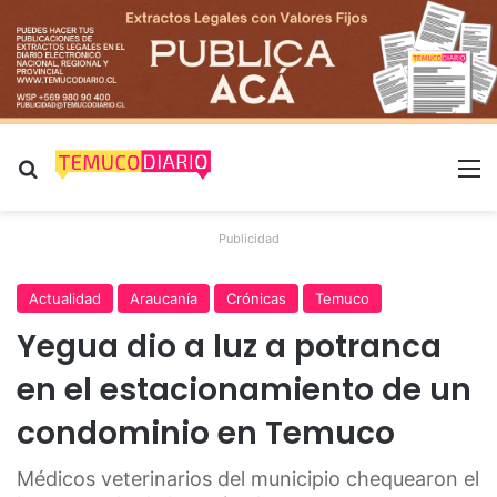
Buscar por
M
Publicidad
Actualidad
Araucanía
Crónicas
Temuco
Yegua dio a luz a potranca
en el estacionamiento de un
condominio en Temuco
Médicos veterinarios del municipio chequearon el