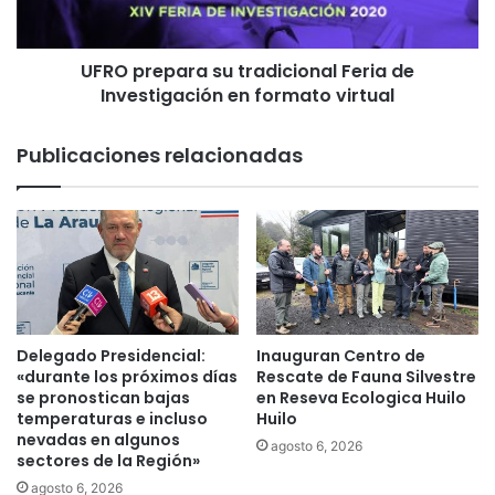
b
p
r
a
ó
UFRO prepara su tradicional Feria de
r
A
Investigación en formato virtual
a
p
s
r
u
Publicaciones relacionadas
o
t
b
r
a
a
c
d
i
i
ó
c
n
i
d
o
e
n
Delegado Presidencial:
Inauguran Centro de
l
a
«durante los próximos días
Rescate de Fauna Silvestre
s
l
se pronostican bajas
en Reseva Ecologica Huilo
e
temperaturas e incluso
Huilo
F
g
nevadas en algunos
e
agosto 6, 2026
sectores de la Región»
u
r
n
i
agosto 6, 2026