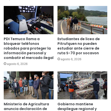
d
a
o
d
r
e
e
I
t
n
i
v
r
e
PDI Temuco llama a
Estudiantes de liceo de
o
s
bloquear teléfonos
Pitrufquen no pueden
d
t
robados para proteger la
estudiar ante cierre de
e
i
información personal y
ruta S-70 por socavon
l
g
combatir el mercado ilegal
agosto 6, 2026
1
a
agosto 6, 2026
0
c
%
i
y
ó
d
n
e
e
E
n
n
f
f
o
Ministerio de Agricultura
Gobierno mantiene
e
r
anuncia declaración de
despliegue regional y