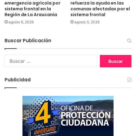
r
m
emergencia agrícola por
refuerza la ayuda en las
m
sistema frontal en la
comunas afectadas por el
a
o
Región de La Araucanía
sistema frontal
t
s
o
agosto 6, 2026
agosto 5, 2026
T
v
e
i
r
Buscar Publicación
r
m
t
i
u
B
n
a
u
a
l
s
l
c
e
Publicidad
a
s
r
: