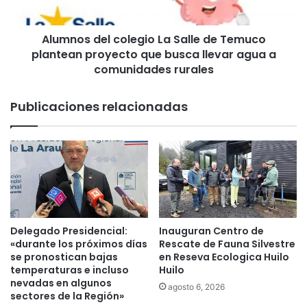
c
d
i
e
a
Alumnos del colegio La Salle de Temuco
l
l
plantean proyecto que busca llevar agua a
c
e
o
comunidades rurales
s
l
M
e
Publicaciones relacionadas
a
g
y
i
o
o
r
L
e
a
s
S
p
a
a
l
r
l
Delegado Presidencial:
Inauguran Centro de
a
e
«durante los próximos días
Rescate de Fauna Silvestre
c
d
se pronostican bajas
en Reseva Ecologica Huilo
u
e
temperaturas e incluso
Huilo
a
nevadas en algunos
T
agosto 6, 2026
sectores de la Región»
t
e