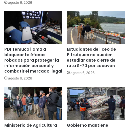
r
m
agosto 6, 2026
o
u
f
c
u
o
n
p
c
l
i
a
o
n
PDI Temuco llama a
Estudiantes de liceo de
n
t
bloquear teléfonos
Pitrufquen no pueden
a
e
robados para proteger la
estudiar ante cierre de
r
a
información personal y
ruta S-70 por socavon
i
n
combatir el mercado ilegal
agosto 6, 2026
o
p
agosto 6, 2026
s
r
d
o
e
y
l
e
E
c
j
t
e
o
r
q
Ministerio de Agricultura
Gobierno mantiene
c
u