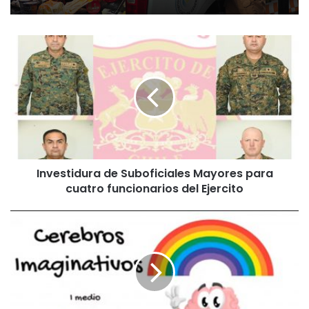
I
n
v
e
s
t
i
d
u
Investidura de Suboficiales Mayores para
r
cuatro funcionarios del Ejercito
a
d
e
A
S
l
u
u
b
m
o
n
f
o
i
s