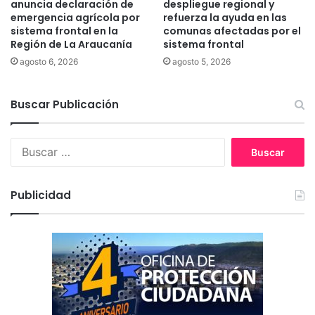
anuncia declaración de
despliegue regional y
i
e
emergencia agrícola por
refuerza la ayuda en las
t
b
sistema frontal en la
comunas afectadas por el
o
Región de La Araucanía
sistema frontal
u
s
agosto 6, 2026
agosto 5, 2026
c
a
Buscar Publicación
l
l
e
B
v
u
a
s
r
c
a
Publicidad
a
g
r
u
:
a
a
c
o
m
u