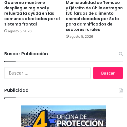
Gobierno mantiene
Municipalidad de Temuco
despliegue regional y
y Ejército de Chile entregan
refuerza la ayuda en las
130 fardos de alimento
comunas afectadas por el
animal donados por Sofo
sistema frontal
para damnificados de
sectores rurales
agosto 5, 2026
agosto 5, 2026
Buscar Publicación
B
u
s
c
Publicidad
a
r
: