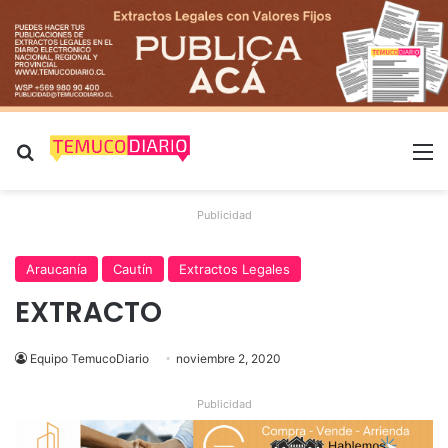
Buscar por
M
Publicidad
Araucanía
Cautín
Extractos Legales
EXTRACTO
Equipo TemucoDiario
noviembre 2, 2020
Publicidad