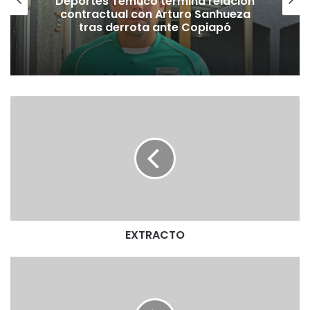
Deportes Temuco termina relación
contractual con Arturo Sanhueza
tras derrota ante Copiapó
E
X
T
R
A
C
T
O
EXTRACTO
E
X
T
R