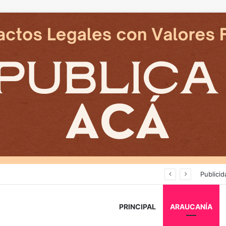
Deportes Temuco termina relación contractual con Arturo Sanhueza tras derrota ante Copiapó
Publicid
PRINCIPAL
ARAUCANÍA