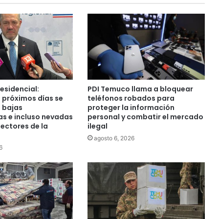
esidencial:
PDI Temuco llama a bloquear
s próximos días se
teléfonos robados para
 bajas
proteger la información
s e incluso nevadas
personal y combatir el mercado
ectores de la
ilegal
agosto 6, 2026
6