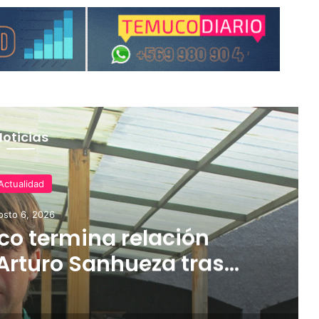
Noticias
Actualidad
osto 6, 2026
o termina relación
Arturo Sanhueza tras
ante Copiapó