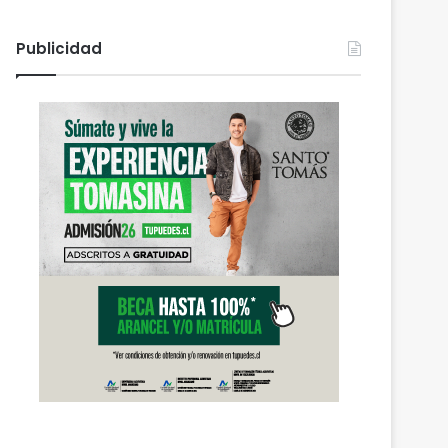
Publicidad
Araucanía
agosto 6, 2026
Cámaras municipales
detectaron la comercializa
y media de mercadería as