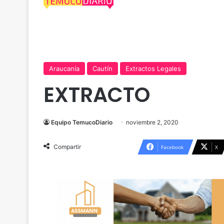
Araucanía
Cautín
Extractos Legales
EXTRACTO
Equipo TemucoDiario
noviembre 2, 2020
Compartir
Facebook
X