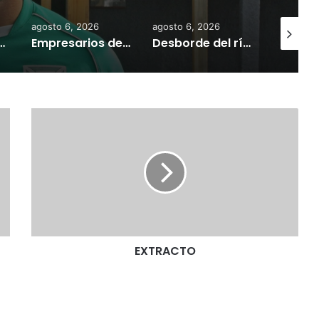
agosto 6, 2026
agosto 6, 2026
agosto 7,
 la comercialización de tonelada y media de mercadería asiática ilegal
Empresarios de Angol donan cuatro hectáreas para apoyar reubicación de familias afectadas por inundaciones
Desborde del río Imperial mantiene aisladas a miles de personas y deja viviendas bajo el agua en La Araucanía
E
X
T
R
A
C
T
O
EXTRACTO