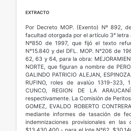
EXTRACTO
Por Decreto MOP. (Exento) Nº 892, d
facultad otorgada por el artículo 3° letra 
Nº850 de 1997, que fijó el texto refu
N°15.840 y del DFL. MOP. N°206 de 1960
62, 63 y 64, para la obra: MEJORAM
NORTE, que figuran a nombre de PE
GALINDO PATRICIO ALEJAN, ESPINOZA
RUFINO, roles de avalúo 1319-323, 
CUNCO, REGION DE LA ARAUCANÍA,
respectivamente. La Comisión de Peri
GOMEZ, EVALDO ROBERTO CONTRERAS
mediante informes de tasación de fec
indemnizaciones provisionales en las 
$13.430.400.- para el lote N°62, $30.14