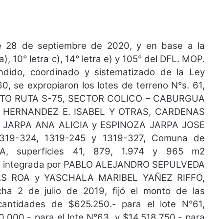
e 28 de septiembre de 2020, y en base a la
a), 10° letra c), 14° letra e) y 105° del DFL. MOP.
ndido, coordinado y sistematizado de la Ley
, se expropiaron los lotes de terreno N°s. 61,
IENTO RUTA S-75, SECTOR COLICO – CABURGUA
RO HERNANDEZ E. ISABEL Y OTRAS, CARDENAS
 JARPA ANA ALICIA y ESPINOZA JARPA JOSE
1319-324, 1319-245 y 1319-327, Comuna de
 superficies 41, 879, 1.974 y 965 m2
tos integrada por PABLO ALEJANDRO SEPULVEDA
 ROA y YASCHALA MARIBEL YAÑEZ RIFFO,
ha 2 de julio de 2019, fijó el monto de las
cantidades de $625.250.- para el lote N°61,
0.000.- para el lote N°63, y $14.518.750.- para