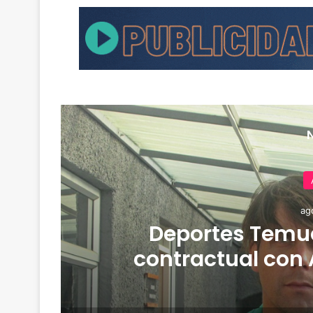
ag
de
Deportes Temuc
contractual con 
derrota 