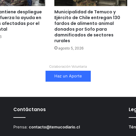
ntiene despliegue
Municipalidad de Temuco y
efuerza la ayuda en
Ejército de Chile entregan 130
 afectadas por el
fardos de alimento animal
ntal
donados por Sofo para
damnificados de sectores
6
rurales
agosto 5, 2026
Colaboración Voluntaria
Haz un Aporte
Contáctanos
Le
Prensa:
contacto@temucodiario.cl
Tér