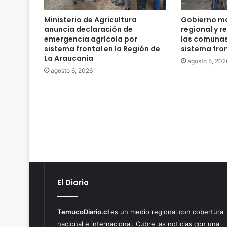
Ministerio de Agricultura
Gobierno ma
anuncia declaración de
regional y r
emergencia agrícola por
las comunas
sistema frontal en la Región de
sistema fro
La Araucanía
agosto 5, 202
agosto 6, 2026
El Diario
TemucoDiario.cl
es un medio regional con cobertura
nacional e internacional. Cubre las noticias con una