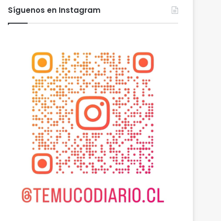
Síguenos en Instagram
 2026
agosto 6, 2026
agosto 6, 2026
Heladas: reactivan campaña por riesgo de congelamiento de medidores de agua
Deportes Temuco termina relación contractual con Arturo Sanhueza tras derrota ante Copiapó
Cámaras municipales de Temuco detectaron la comercialización de tonelada y media de mercadería asiática ilegal